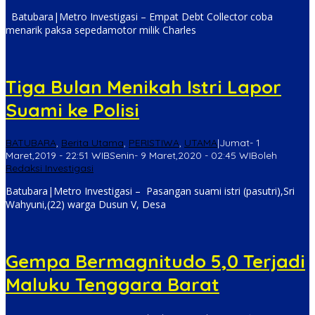
Batubara|Metro Investigasi – Empat Debt Collector coba
menarik paksa sepedamotor milik Charles
Tiga Bulan Menikah Istri Lapor
Suami ke Polisi
BATUBARA
,
Berita Utama
,
PERISTIWA
,
UTAMA
|
Jumat- 1
Maret,2019 - 22:51 WIB
Senin- 9 Maret,2020 - 02:45 WIB
oleh
Redaksi Investigasi
Batubara|Metro Investigasi – Pasangan suami istri (pasutri),Sri
Wahyuni,(22) warga Dusun V, Desa
Gempa Bermagnitudo 5,0 Terjadi
Maluku Tenggara Barat