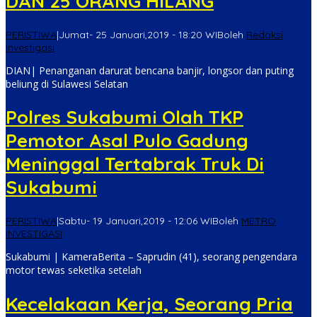
DAN 25 ORANG HILANG
PERISTIWA
|
Jumat- 25 Januari,2019 - 18:20 WIB
oleh
Redaksi
Investigasi
DIAN| Penanganan darurat bencana banjir, longsor dan puting
beliung di Sulawesi Selatan
Polres Sukabumi Olah TKP
Pemotor Asal Pulo Gadung
Meninggal Tertabrak Truk Di
Sukabumi
PERISTIWA
|
Sabtu- 19 Januari,2019 - 12:06 WIB
oleh
METRO
INVESTIGASI
Sukabumi | KameraBerita – Saprudin (41), seorang pengendara
motor tewas seketika setelah
Kecelakaan Kerja, Seorang Pria