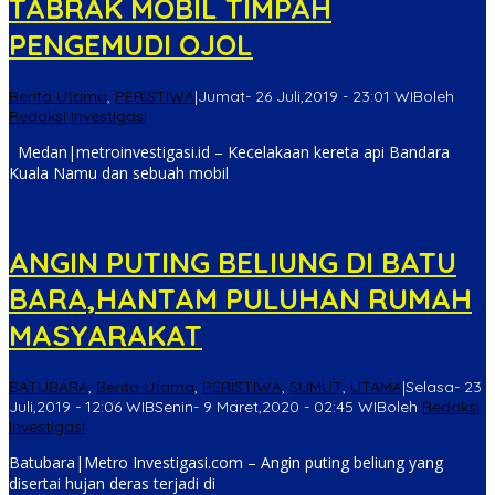
TABRAK MOBIL TIMPAH
PENGEMUDI OJOL
Berita Utama
,
PERISTIWA
|
Jumat- 26 Juli,2019 - 23:01 WIB
oleh
Redaksi Investigasi
Medan|metroinvestigasi.id – Kecelakaan kereta api Bandara
Kuala Namu dan sebuah mobil
ANGIN PUTING BELIUNG DI BATU
BARA,HANTAM PULUHAN RUMAH
MASYARAKAT
BATUBARA
,
Berita Utama
,
PERISTIWA
,
SUMUT
,
UTAMA
|
Selasa- 23
Juli,2019 - 12:06 WIB
Senin- 9 Maret,2020 - 02:45 WIB
oleh
Redaksi
Investigasi
Batubara|Metro Investigasi.com – Angin puting beliung yang
disertai hujan deras terjadi di