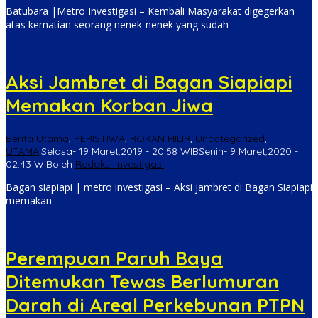
Batubara |Metro Investigasi – Kembali Masyarakat digegerkan
atas kematian seorang nenek-nenek yang sudah
Aksi Jambret di Bagan Siapiapi
Memakan Korban Jiwa
Berita Utama
,
PERISTIWA
,
ROKAN HILIR
,
Uncategorized
,
UTAMA
|
Selasa- 19 Maret,2019 - 20:58 WIB
Senin- 9 Maret,2020 -
02:43 WIB
oleh
Redaksi Investigasi
Bagan siapiapi | metro investigasi – Aksi jambret di Bagan Siapiapi
memakan
Perempuan Paruh Baya
Ditemukan Tewas Berlumuran
Darah di Areal Perkebunan PTPN