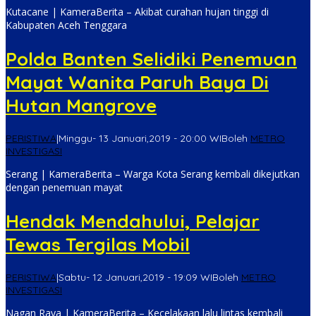
Kutacane | KameraBerita – Akibat curahan hujan tinggi di
Kabupaten Aceh Tenggara
Polda Banten Selidiki Penemuan
Mayat Wanita Paruh Baya Di
Hutan Mangrove
PERISTIWA
|
Minggu- 13 Januari,2019 - 20:00 WIB
oleh
METRO
INVESTIGASI
Serang | KameraBerita – Warga Kota Serang kembali dikejutkan
dengan penemuan mayat
Hendak Mendahului, Pelajar
Tewas Tergilas Mobil
PERISTIWA
|
Sabtu- 12 Januari,2019 - 19:09 WIB
oleh
METRO
INVESTIGASI
Nagan Raya | KameraBerita – Kecelakaan lalu lintas kembali