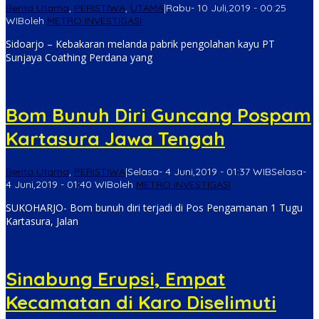
Berita Utama
,
PERISTIWA
,
UTAMA
|
Rabu- 10 Juli,2019 - 00:25
WIB
oleh
METRO INVESTIGASI
Sidoarjo – Kebakaran melanda pabrik pengolahan kayu PT
Sunjaya Coathing Perdana yang
Bom Bunuh Diri Guncang Pospam
Kartasura Jawa Tengah
Berita Utama
,
PERISTIWA
|
Selasa- 4 Juni,2019 - 01:37 WIB
Selasa-
4 Juni,2019 - 01:40 WIB
oleh
METRO INVESTIGASI
SUKOHARJO- Bom bunuh diri terjadi di Pos Pengamanan 1 Tugu
Kartasura, Jalan
Sinabung Erupsi, Empat
Kecamatan di Karo Diselimuti