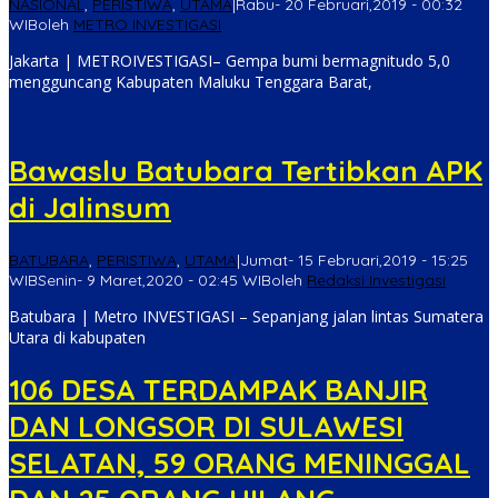
NASIONAL
,
PERISTIWA
,
UTAMA
|
Rabu- 20 Februari,2019 - 00:32
WIB
oleh
METRO INVESTIGASI
Jakarta | METROIVESTIGASI– Gempa bumi bermagnitudo 5,0
mengguncang Kabupaten Maluku Tenggara Barat,
Bawaslu Batubara Tertibkan APK
di Jalinsum
BATUBARA
,
PERISTIWA
,
UTAMA
|
Jumat- 15 Februari,2019 - 15:25
WIB
Senin- 9 Maret,2020 - 02:45 WIB
oleh
Redaksi Investigasi
Batubara | Metro INVESTIGASI – Sepanjang jalan lintas Sumatera
Utara di kabupaten
106 DESA TERDAMPAK BANJIR
DAN LONGSOR DI SULAWESI
SELATAN, 59 ORANG MENINGGAL