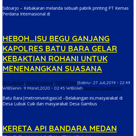
Sidoarjo – Kebakaran melanda sebuah pabrik printing PT Kemas
Perdana Internasional di
HEBOH…ISU BEGU GANJANG
KAPOLRES BATU BARA GELAR
KEBAKTIAN ROHANI UNTUK
MENENANGKAN SUASANA
BATUBARA
,
Berita Utama
,
PERISTIWA
|
Sabtu- 27 Juli,2019 - 22:49
WIB
Senin- 9 Maret,2020 - 02:45 WIB
oleh
Redaksi Investigasi
Batu Bara|metroinvestigasi.id –Belakangan ini,masyarakat di
Desa Lubuk Cuik dan masyarakat Desa Gambus
KERETA API BANDARA MEDAN