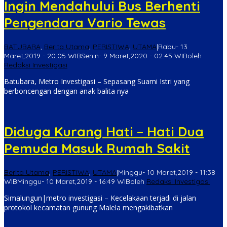
Ingin Mendahului Bus Berhenti
Pengendara Vario Tewas
BATUBARA
,
Berita Utama
,
PERISTIWA
,
UTAMA
|
Rabu- 13
Maret,2019 - 20:05 WIB
Senin- 9 Maret,2020 - 02:45 WIB
oleh
Redaksi Investigasi
Batubara, Metro Investigasi – Sepasang Suami Istri yang
berboncengan dengan anak balita nya
Diduga Kurang Hati – Hati Dua
Pemuda Masuk Rumah Sakit
Berita Utama
,
PERISTIWA
,
UTAMA
|
Minggu- 10 Maret,2019 - 11:38
WIB
Minggu- 10 Maret,2019 - 16:49 WIB
oleh
Redaksi Investigasi
Simalungun|metro investigasi – Kecelakaan terjadi di jalan
protokol kecamatan gunung Malela mengakibatkan