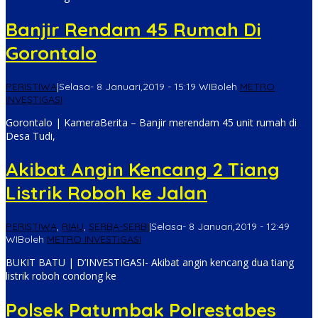
Banjir Rendam 45 Rumah Di
Gorontalo
PERISTIWA
|
Selasa- 8 Januari,2019 - 15:19 WIB
oleh
METRO
INVESTIGASI
Gorontalo | KameraBerita – Banjir merendam 45 unit rumah di
Desa Tudi,
Akibat Angin Kencang 2 Tiang
Listrik Roboh ke Jalan
PERISTIWA
,
RIAU
,
SERBA-SERBI
|
Selasa- 8 Januari,2019 - 12:49
WIB
oleh
METRO INVESTIGASI
BUKIT BATU | D’INVESTIGASI- Akibat angin kencang dua tiang
listrik roboh condong ke
Polsek Patumbak Polrestabes