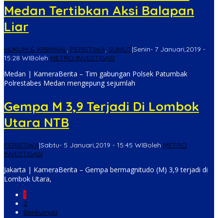
Medan Tertibkan Aksi Balapan
Liar
HUKUM & KRIMINAL
,
PERISTIWA
,
SUMUT
|
Senin- 7 Januari,2019 -
15:28 WIB
oleh
METRO INVESTIGASI
Medan | KameraBerita – Tim gabungan Polsek Patumbak
Polrestabes Medan mengepung sejumlah
Gempa M 3,9 Terjadi Di Lombok
Utara NTB
PERISTIWA
|
Sabtu- 5 Januari,2019 - 15:45 WIB
oleh
METRO
INVESTIGASI
Jakarta | KameraBerita – Gempa bermagnitudo (M) 3,9 terjadi di
Lombok Utara,
1
2
Berikutnya