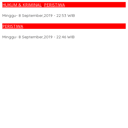
HUKUM & KRIMINAL
,
PERISTIWA
Tabung Elpiji 3 kg Bocor, Belasan Kios Ludes Terbakar
Minggu- 8 September,2019 - 22:53 WIB
PERISTIWA
16 Rumah Terbakar, 50 KK Diungsikan
Minggu- 8 September,2019 - 22:46 WIB
LAMR Kepulauan Meranti Apresiasi Ekspedisi Merah Putih Presisi
Polda Riau yang Bernuansa Melayu
Pengendara Sepeda Motor Tewas Tertabrak Kereta Api, Kasus
Ditangani Polres Tebing Tinggi
Antisipasi Unjuk Rasa, Sat Samapta Polres Tebing Tinggi
Laksanakan Latihan Dalmas
Ekspedisi Merah Putih Presisi,Polda Riau Tembus Pulau
Rangsang,Hadirkan Negara di Teras NKRI
Anggota DPRD Dyan Desmanengsih Ajak Masyarakat Lebih
Melek Perda Lewat Kuis Interaktif pada Sosialisasi Perda
Koperasi & UMKM