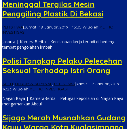
Meninggal Tergilas Mesin
Penggiling Plastik Di Bekasi
PERISTIWA
|
Jumat- 18 Januari,2019 - 15:35 WIB
oleh
METRO
INVESTIGASI
Jakarta | KameraBerita – Kecelakaan kerja terjadi di bedeng
tempat pengolahan limbah
Polisi Tangkap Pelaku Pelecehan
Seksual Terhadap Istri Orang
ACEH
,
HUKUM & KRIMINAL
,
PERISTIWA
|
Kamis- 17 Januari,2019 -
16:23 WIB
oleh
METRO INVESTIGASI
Nagan Raya | KameraBerita – Petugas kepolisian di Nagan Raya
mengamankan Abdul
Sijago Merah Musnahkan Gudang
Kayu Warga Kota Kualasimpang