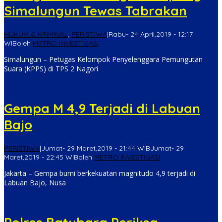
Simalungun Tewas Tabrakan
HUKUM & KRIMINAL
,
PERISTIWA
|
Rabu- 24 April,2019 - 12:17
WIB
oleh
METRO INVESTIGASI
Simalungun – Petugas Kelompok Penyelenggara Pemungutan
Suara (KPPS) di TPS 2 Nagori
Gempa M 4,9 Terjadi di Labuan
Bajo
PERISTIWA
|
Jumat- 29 Maret,2019 - 21:44 WIB
Jumat- 29
Maret,2019 - 22:45 WIB
oleh
METRO INVESTIGASI
Jakarta – Gempa bumi berkekuatan magnitudo 4,9 terjadi di
Labuan Bajo, Nusa