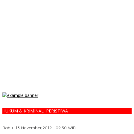
HUKUM & KRIMINAL
,
PERISTIWA
Markas Polrestabes Medan Diteror Bom Bunuh Diri, Pelaku
Berjaket OJOL
Rabu- 13 November,2019 - 09:30 WIB