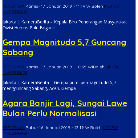
PERISTIWA
|
Kamis- 17 Januari,2019 - 11:14 WIB
oleh
METRO
INVESTIGASI
Jakarta | KameraBerita – Kepala Biro Penerangan Masyarakat
Divisi Humas Polri Brigadir
Gempa Magnitudo 5,7 Guncang
Sabang
PERISTIWA
|
Kamis- 17 Januari,2019 - 10:55 WIB
oleh
METRO
INVESTIGASI
Jakarta | KameraBerita – Gempa bumi bermagnitudo 5,7
mengguncang Sabang, Aceh. Gempa
Agara Banjir Lagi, Sungai Lawe
Bulan Perlu Normalisasi
PERISTIWA
|
Rabu- 16 Januari,2019 - 13:19 WIB
oleh
METRO
INVESTIGASI