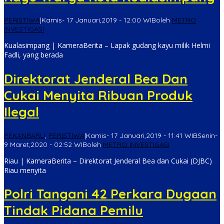
PERISTIWA
|
Kamis- 17 Januari,2019 - 12:00 WIB
oleh
METRO
INVESTIGASI
Kualasimpang | KameraBerita – Lapak gudang kayu milik Helmi
Fadli, yang berada
Direktorat Jenderal Bea Dan
Cukai Menyita Ribuan Produk
Ilegal
PEKANBARU
,
PERISTIWA
|
Kamis- 17 Januari,2019 - 11:41 WIB
Senin-
9 Maret,2020 - 02:52 WIB
oleh
METRO INVESTIGASI
Riau | KameraBerita – Direktorat Jenderal Bea dan Cukai (DJBC)
Riau menyita
Polri Tangani 42 Perkara Dugaan
Tindak Pidana Pemilu