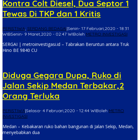
Kontra Colt Diesel, Dua Septor 1
Tewas Di TKP dan 1 Kritis
PERISTIWA
,
SERDANG BEDAGAI
|
Senin- 17 Februari,2020 - 18:31
WIB
Senin- 9 Maret,2020 - 02:47 WIB
oleh
METRO INVESTIGASI
SERGAI | metroinvestigasi.id – Tabrakan Beruntun antara Truk
Hino BE 9840 CU
Diduga Gegara Dupa, Ruko di
Jalan Sekip Medan Terbakar,2
Orang Terluka
PERISTIWA
|
Selasa- 4 Februari,2020 - 12:44 WIB
oleh
METRO
INVESTIGASI
Medan – Kebakaran ruko bahan bangunan di Jalan Sekip, Medan,
menyebabkan dua