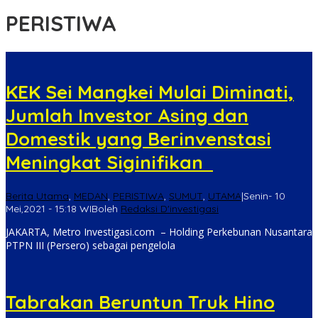
PERISTIWA
KEK Sei Mangkei Mulai Diminati,
Jumlah Investor Asing dan
Domestik yang Berinvenstasi
Meningkat Siginifikan
Berita Utama
,
MEDAN
,
PERISTIWA
,
SUMUT
,
UTAMA
|
Senin- 10
Mei,2021 - 15:18 WIB
oleh
Redaksi D'investigasi
JAKARTA, Metro Investigasi.com – Holding Perkebunan Nusantara
PTPN III (Persero) sebagai pengelola
Tabrakan Beruntun Truk Hino