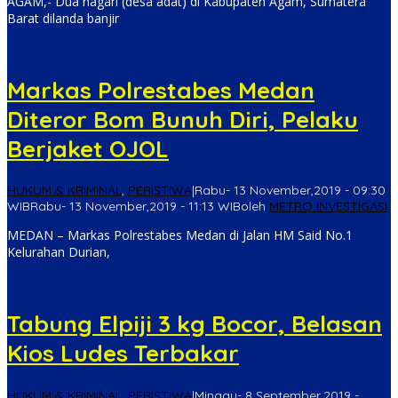
AGAM,- Dua nagari (desa adat) di Kabupaten Agam, Sumatera
Barat dilanda banjir
Markas Polrestabes Medan
Diteror Bom Bunuh Diri, Pelaku
Berjaket OJOL
HUKUM & KRIMINAL
,
PERISTIWA
|
Rabu- 13 November,2019 - 09:30
WIB
Rabu- 13 November,2019 - 11:13 WIB
oleh
METRO INVESTIGASI
MEDAN – Markas Polrestabes Medan di Jalan HM Said No.1
Kelurahan Durian,
Tabung Elpiji 3 kg Bocor, Belasan
Kios Ludes Terbakar
HUKUM & KRIMINAL
,
PERISTIWA
|
Minggu- 8 September,2019 -