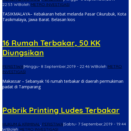
22:53 WIB
oleh
METRO INVESTIGASI
TASIKMALAYA– Kebakaran hebat melanda Pasar Cikurubuk, Kota
Tasikmalaya, Jawa Barat. Belasan kios
16 Rumah Terbakar, 50 KK
Diungsikan
PERISTIWA
|
Minggu- 8 September,2019 - 22:46 WIB
oleh
METRO
INVESTIGASI
Makassar – Sebanyak 16 rumah terbakar di daerah permukiman
padat di Tamparang
Pabrik Printing Ludes Terbakar
HUKUM & KRIMINAL
,
PERISTIWA
|
Sabtu- 7 September,2019 - 19:44
WIB
oleh
METRO INVESTIGASI