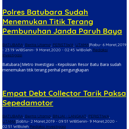
Polres Batubara Sudah
Menemukan Titik Terang
Pembunuhan Janda Paruh Baya
BATUBARA
,
Berita Utama
,
PERISTIWA
,
UTAMA
|
Rabu- 6 Maret,2019
- 23:19 WIB
Senin- 9 Maret,2020 - 02:45 WIB
oleh
Redaksi
Investigasi
Batubara|Metro Investigasi –Kepolisian Resor Batu Bara sudah
menemukan titik terang perihal pengungkapan
Empat Debt Collector Tarik Paksa
Sepedamotor
BATUBARA
,
Berita Utama
,
BINJAI - LANGKAT
,
PERISTIWA
,
UTAMA
|
Sabtu- 2 Maret,2019 - 09:51 WIB
Senin- 9 Maret,2020 -
02:51 WIB
oleh
Redaksi Investigasi