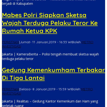
terjadi di Kabupaten
Mabes Polri Siapkan Sketsa
Wajah Terduga Pelaku Teror Ke
Rumah Ketua KPK
PERISTIWA
|
Jumat- 11 Januari,2019 - 16:33 WIB
oleh
METRO
INVESTIGASI
Jakarta | KameraBerita – Polisi tengah membuat sketsa wajah
terduga pelaku teror
Gedung Kemenkumham Terbakar
Di Tiga Lantai
PERISTIWA
|
Selasa- 8 Januari,2019 - 15:59 WIB
oleh
METRO
INVESTIGASI
Jakarta | Realitas – Gedung Kantor Kemenkum dan Ham yang
terletak ruang