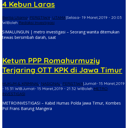
4 Kebun Laras
Berita Utama
,
PERISTIWA
,
UTAMA
|
Selasa- 19 Maret,2019 - 20:03
WIB
oleh
Redaksi Investigasi
SIMALUNGUN | metro investigasi – Seorang wanita ditemukan
tewas bersimbah darah, saat
Ketum PPP Romahurmuziy
Terjaring OTT KPK di Jawa Timur
HUKUM & KRIMINAL
,
NASIONAL
,
PERISTIWA
|
Jumat- 15 Maret,2019
- 15:31 WIB
Jumat- 15 Maret,2019 - 21:32 WIB
oleh
METRO
INVESTIGASI
METROINVESTIGASI – Kabid Humas Polda Jawa Timur, Kombes
Pol Frans Barung Mangera