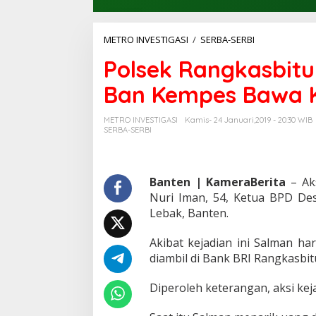
METRO INVESTIGASI
/
SERBA-SERBI
P
o
Polsek Rangkasbitu
l
s
Ban Kempes Bawa K
e
k
R
METRO INVESTIGASI
Kamis- 24 Januari,2019 - 20:30 WIB
a
SERBA-SERBI
n
g
k
a
Banten | KameraBerita
– Ak
s
Nuri Iman, 54, Ketua BPD De
b
Lebak, Banten.
i
t
Akibat kejadian ini Salman ha
u
n
diambil di Bank BRI Rangkasbit
g
K
Diperoleh keterangan, aksi keja
e
j