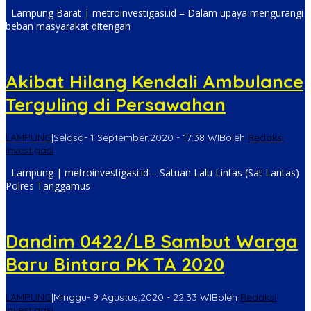
Lampung Barat | metroinvestigasi.id – Dalam upaya mengurangi
beban masyarakat ditengah
Akibat Hilang Kendali Ambulance
Terguling di Persawahan
LAMPUNG
|
Selasa- 1 September,2020 - 17:38 WIB
oleh
Redaksi
Investigasi
Lampung | metroinvestigasi.id – Satuan Lalu Lintas (Sat Lantas)
Polres Tanggamus
Dandim 0422/LB Sambut Warga
Baru Bintara PK TA 2020
LAMPUNG
|
Minggu- 9 Agustus,2020 - 22:33 WIB
oleh
Redaksi
Investigasi