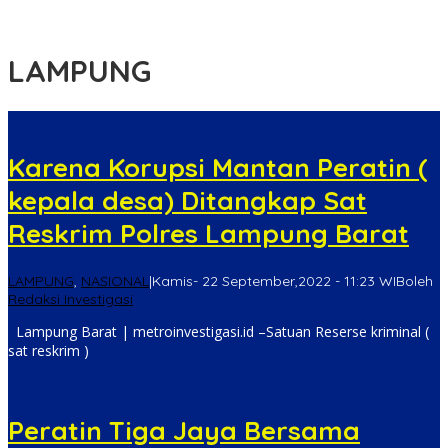
Pembuatan Pupuk Organik Cair dan NPK Cair di Desa Kedabu
Rapat
LAMPUNG
Karena Korupsi Mantan Peratin (
kepala desa) Ditangkap Sat
Reskrim Polres Lampung Barat
LAMPUNG
,
NASIONAL
|
Kamis- 22 September,2022 - 11:23 WIB
oleh
Redaksi Investigasi
Lampung Barat | metroinvestigasi.id –Satuan Reserse kriminal (
sat reskrim )
Peratin Tiga Jaya Bersama