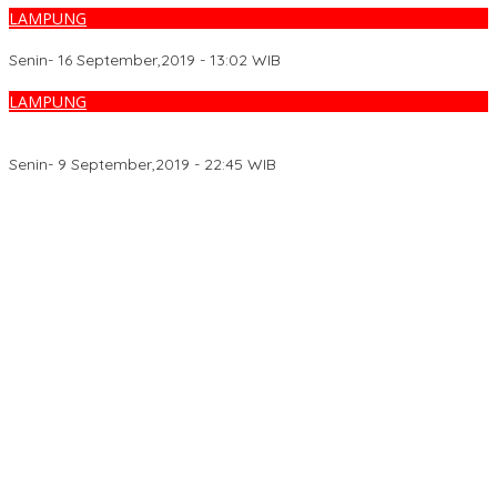
LAMPUNG
Sertijab Camat Gedung Surian dan Camat BNS
Senin- 16 September,2019 - 13:02 WIB
LAMPUNG
Akmal Hakim Resmikan Gedung Balai Warga Pekon Padang
Dalom
Senin- 9 September,2019 - 22:45 WIB
Adu Mulut Hingga Pengancaman Berujung Damai Usai Dimediasi
Polsek Padang Hilir
Polres Rohil Dukung Ranperda Rokan Hilir Hijau, Green Policing
Jadi Penguat Perlindungan Lingkungan
Revitalisasi Sekolah di Kepulauan Meranti Capai 97 Sekolah,
Sebanyak 33 Sekolah Sudah Berjalan dengan Dukungan
Anggaran Rp18 Miliar
LAMR Kepulauan Meranti dan Bawaslu Laksanakan Konsolidasi
Demokrasi
Mahasiswa KKN IAIN Datuk Laksemana Bengkalis Sosialisasikan