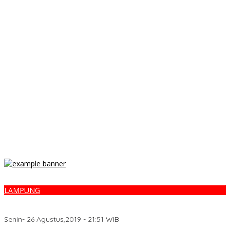
LAMPUNG
Bagaikan Ayam Seorang Warga Digorok Hingga Leher Nyaris
Putus
Senin- 26 Agustus,2019 - 21:51 WIB