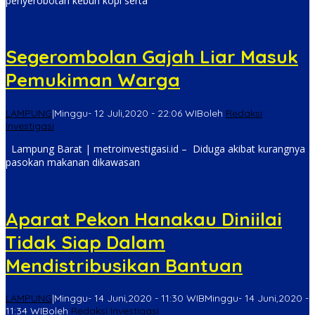
penyerobotan kebun kopi serta
Segerombolan Gajah Liar Masuk
Pemukiman Warga
LAMPUNG
|
Minggu- 12 Juli,2020 - 22:06 WIB
oleh
Redaksi
Investigasi
Lampung Barat | metroinvestigasi.id – Diduga akibat kurangnya
pasokan makanan dikawasan
Aparat Pekon Hanakau Diniilai
Tidak Siap Dalam
Mendistribusikan Bantuan
LAMPUNG
|
Minggu- 14 Juni,2020 - 11:30 WIB
Minggu- 14 Juni,2020 -
11:34 WIB
oleh
Redaksi Investigasi