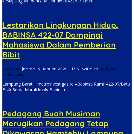
kesiapsiagaan bencana Dandim 0422/LB Letkol
Lestarikan Lingkungan Hidup,
BABINSA 422-07 Dampingi
Mahasiswa Dalam Pemberian
Bibit
LAMPUNG
|
Kamis- 9 Januari,2020 - 13:51 WIB
oleh
Redaksi
Investigasi
Lampung Barat | metroinvestigasi.id –Babinsa Ramil 422-07/Batu
Brak Serda Maruli lmuly Babinsa
Pedagang Buah Musiman
Merugikan Pedagang Tetap
Dikawasan Hamtebiu Lampung