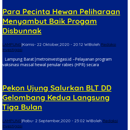
Para Pecinta Hewan Peliharaan
Menyambut Baik Progam
Disbunnak
LAMPUNG
|
Kamis- 22 Oktober,2020 - 20:12 WIB
oleh
Redaksi
Investigasi
Lampung Barat|metroinvestigasi.id –Pelayanan program
vaksinasi massal hewal penular rabies (HPR) secara
Pekon Ujung Salurkan BLT DD
Gelombang Kedua Langsung
Tiga Bulan
LAMPUNG
|
Rabu- 2 September,2020 - 23:02 WIB
oleh
Redaksi
Investigasi