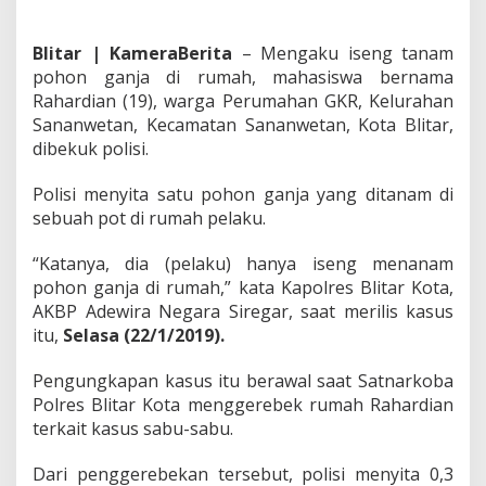
P
o
l
Blitar | KameraBerita
– Mengaku iseng tanam
r
pohon ganja di rumah, mahasiswa bernama
e
Rahardian (19), warga Perumahan GKR, Kelurahan
s
Sananwetan, Kecamatan Sananwetan, Kota Blitar,
B
dibekuk polisi.
l
i
t
Polisi menyita satu pohon ganja yang ditanam di
a
sebuah pot di rumah pelaku.
r
A
“Katanya, dia (pelaku) hanya iseng menanam
m
a
pohon ganja di rumah,” kata Kapolres Blitar Kota,
n
AKBP Adewira Negara Siregar, saat merilis kasus
k
itu,
Selasa (22/1/2019).
a
n
Pengungkapan kasus itu berawal saat Satnarkoba
M
a
Polres Blitar Kota menggerebek rumah Rahardian
h
terkait kasus sabu-sabu.
a
s
Dari penggerebekan tersebut, polisi menyita 0,3
i