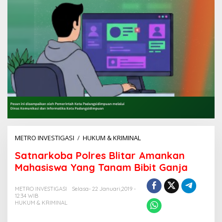
METRO INVESTIGASI
/
HUKUM & KRIMINAL
S
a
Satnarkoba Polres Blitar Amankan
t
n
Mahasiswa Yang Tanam Bibit Ganja
a
r
METRO INVESTIGASI
Selasa- 22 Januari,2019 -
k
12:34 WIB
o
HUKUM & KRIMINAL
b
a