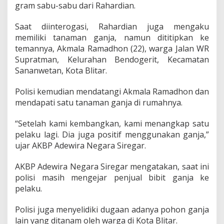
gram sabu-sabu dari Rahardian.
s
w
a
Saat diinterogasi, Rahardian juga mengaku
Y
memiliki tanaman ganja, namun dititipkan ke
a
temannya, Akmala Ramadhon (22), warga Jalan WR
n
Supratman, Kelurahan Bendogerit, Kecamatan
g
T
Sananwetan, Kota Blitar.
a
n
Polisi kemudian mendatangi Akmala Ramadhon dan
a
mendapati satu tanaman ganja di rumahnya.
m
B
“Setelah kami kembangkan, kami menangkap satu
i
b
pelaku lagi. Dia juga positif menggunakan ganja,”
i
ujar AKBP Adewira Negara Siregar.
t
G
AKBP Adewira Negara Siregar mengatakan, saat ini
a
polisi masih mengejar penjual bibit ganja ke
n
j
pelaku.
a
Polisi juga menyelidiki dugaan adanya pohon ganja
lain yang ditanam oleh warga di Kota Blitar.