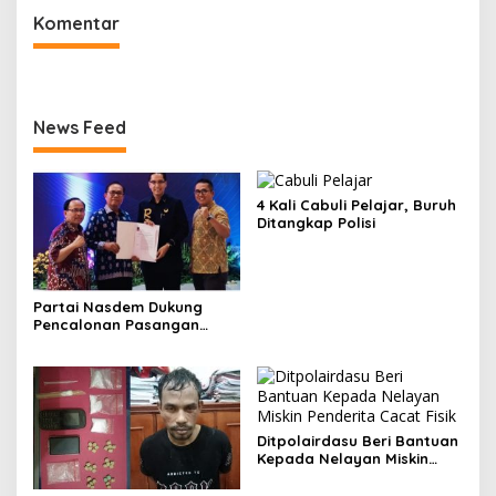
Komentar
News Feed
4 Kali Cabuli Pelajar, Buruh
Ditangkap Polisi
Partai Nasdem Dukung
Pencalonan Pasangan
Dr.Hapendi.Hrp – Gempar
Nauli Menuju Salak Satu
Ditpolairdasu Beri Bantuan
Kepada Nelayan Miskin
Penderita Cacat Fisik