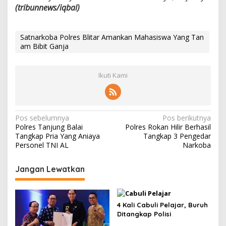
(tribunnews/iqbal)
Satnarkoba Polres Blitar Amankan Mahasiswa Yang Tan
am Bibit Ganja
Ikuti Kami
N
Pos sebelumnya
Pos berikutnya
Polres Tanjung Balai
Polres Rokan Hilir Berhasil
a
Tangkap Pria Yang Aniaya
Tangkap 3 Pengedar
v
Personel TNI AL
Narkoba
i
Jangan Lewatkan
g
a
s
4 Kali Cabuli Pelajar, Buruh
Ditangkap Polisi
i