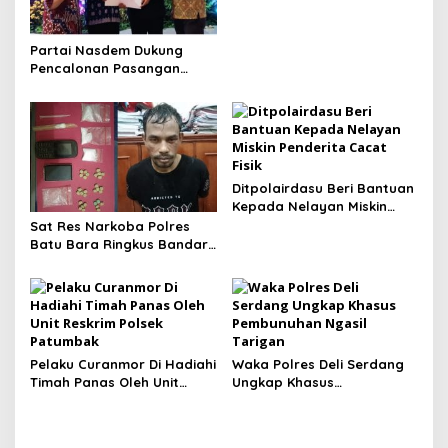
p
o
Partai Nasdem Dukung
s
Pencalonan Pasangan
Dr.Hapendi.Hrp – Gempar
Nauli Menuju Salak Satu
Ditpolairdasu Beri Bantuan
Kepada Nelayan Miskin
Penderita Cacat Fisik
Sat Res Narkoba Polres
Batu Bara Ringkus Bandar
Narkoba Warga
Simalungun
Pelaku Curanmor Di Hadiahi
Waka Polres Deli Serdang
Timah Panas Oleh Unit
Ungkap Khasus
Reskrim Polsek Patumbak
Pembunuhan Ngasil
Tarigan