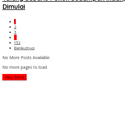
Dimulai
1
2
3
…
132
Berikutnya
No More Posts Available.
No more pages to load.
View More