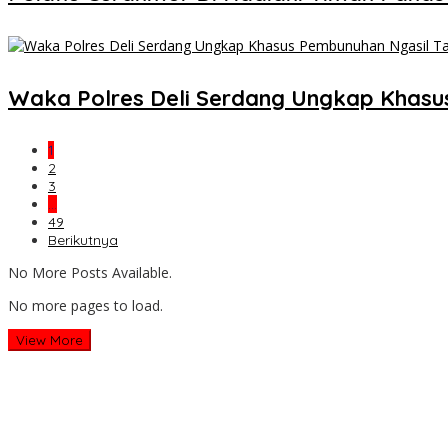
Waka Polres Deli Serdang Ungkap Khasu
1
2
3
…
49
Berikutnya
No More Posts Available.
No more pages to load.
View More