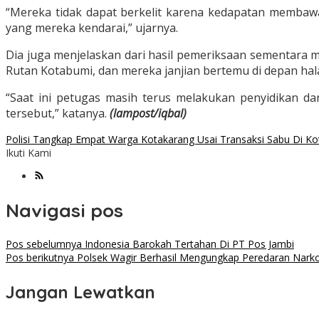
“Mereka tidak dapat berkelit karena kedapatan membawa
yang mereka kendarai,” ujarnya.
Dia juga menjelaskan dari hasil pemeriksaan sementara
Rutan Kotabumi, dan mereka janjian bertemu di depan h
“Saat ini petugas masih terus melakukan penyidikan d
tersebut,” katanya.
(lampost/iqbal)
Polisi Tangkap Empat Warga Kotakarang Usai Transaksi Sabu Di K
Ikuti Kami
Navigasi pos
Pos sebelumnya
Indonesia Barokah Tertahan Di PT Pos Jambi
Pos berikutnya
Polsek Wagir Berhasil Mengungkap Peredaran Narko
Jangan Lewatkan