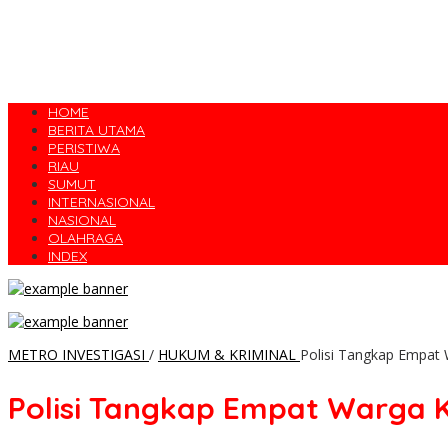
HOME
BERITA UTAMA
PERISTIWA
RIAU
SUMUT
INTERNASIONAL
NASIONAL
OLAHRAGA
INDEX
METRO INVESTIGASI
/
HUKUM & KRIMINAL
Polisi Tangkap Empat 
Polisi Tangkap Empat Warga K