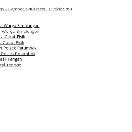
p – Gempar Nauli Menuju Salak Satu
a Warga Simalungun
 Cacat Fisik
m Polsek Patumbak
il Tarigan