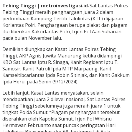
Tebing Tinggi | metroinvestigasi.id-
Sat Lantas Polres
Tebing Tinggi meraih penghargaan juara 2 dalam
perlombaan Kampung Tertib Lalulintas (KTL) dijajaran
Korlantas Polri. Penghargaan berupa plakat dan piagam
itu diberikan Kakorlantas Polri, Irjen Pol Aan Suhanan
pada bulan November lalu.
Demikian diungkapkan Kasat Lantas Polres Tebing
Tinggi, AKP Agnis Juwita Manurung ketika didampingi
KBO Sat Lantas Iptu R. Sinaga, Kanit Regident Iptu T.
Samosir, Kanit Patroli Ipda MTP Marpaung, Kanit
Kamseltibcarlantas Ipda Robin Sitinjak, dan Kanit Gakkum
Ipda Heru, pada Senin (9/12/2024).
Lebih lanjut, Kasat Lantas menyatakan, selain
mendapatkan juara 2 dilevel nasional, Sat Lantas Polres
Tebing Tinggi sebelumnya juga meraih juara 1 untuk
tingkat Polda Sumut. “Piagam penghargaan tersebut
diserahkan oleh Kapolda Sumut, Irjen Pol Whisnu
Hermawan Februanto saat puncak peringatan Hari
Lalulintas Bhayangkara ke-69, bertempat di Aula