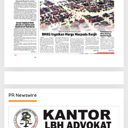
PR Newswire