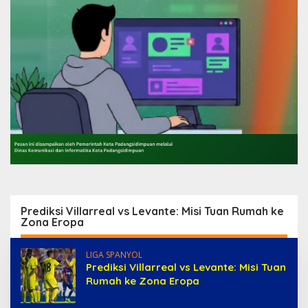
Prediksi Villarreal vs Levante: Misi Tuan Rumah ke
Zona Eropa
LIGA SPANYOL
Prediksi Villarreal vs Levante: Misi Tuan
Rumah ke Zona Eropa