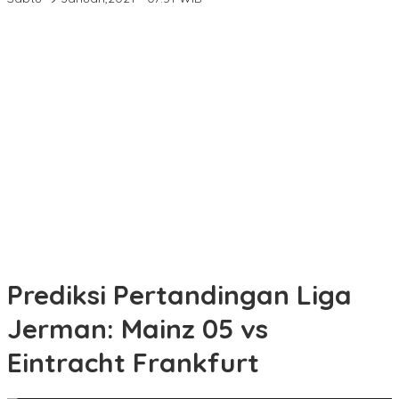
Lahirkan Generasi Bebas Stunting, Wali Kota Tebing Tinggi
Dorong Optimalisasi SP3 Catin
Dorong Potensi Lokal Tembus Pasar Widya, Camat Pulau
Merbau Lakukan Koordinasi
Edukasi Tertib Berlalu Lintas, Satlantas Polres Tebing Tinggi
Sampaikan ke Pengendara Ojol dan Sopir Angkutan
Buka Kampanye Germas Dalam ISPS 2026, Wali Kota Tebing
Tinggi Apresiasi Penurunan Stunting
Apel Kesiapsiagaan Karhutla, Polres Rohil dan Pemkab Perkuat
Sinergi Cegah Kebakaran Hutan dan Lahan
Prediksi Pertandingan Liga
Jerman: Mainz 05 vs
Eintracht Frankfurt