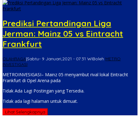
Prediksi Pertandingan Liga
Jerman: Mainz 05 vs Eintracht
Frankfurt
OLAHRAGA
|
Sabtu- 9 Januari,2021 - 07:31 WIB
oleh
METRO
INVESTIGASI
METROINVESIGASI– Mainz 05 menyambut rival lokal Eintracht
Frankfurt di Opel Arena pada
Tidak Ada Lagi Postingan yang Tersedia.
Tidak ada lagi halaman untuk dimuat.
Lihat Selengkapnya