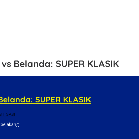
ejaksaan Negeri
 Aspirasi Jamaah
tibmas di Desa Mainu Tengah
jarah Perjuangan Lahirnya Kabupaten Kepulauan Meranti
i, Barbut 9,56 Gram Sabu Disita
 vs Belanda: SUPER KLASIK
 Belanda: SUPER KLASIK
STIGASI
i belakang