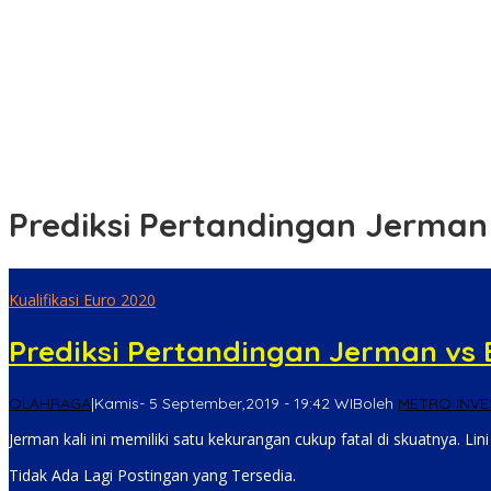
Kantor PUPR dan Sekda Kabupaten Pamekasan Digeledah oleh K
Subuh Keliling, Polsek Bukit Kapur Perkuat Silaturahmi dan Serap
Sambang Warga, Polsek Dolok Merawan Sampaikan Imbauan Kam
Mantan Wakil Ketua DPRD Riau Dukung Penuh Penerbitan Buku Se
Pengedar Narkoba Diamankan Sat Resnarkoba Polres Tebing Tingg
Prediksi Pertandingan Jerman
Kualifikasi Euro 2020
Prediksi Pertandingan Jerman vs
OLAHRAGA
|
Kamis- 5 September,2019 - 19:42 WIB
oleh
METRO INVE
Jerman kali ini memiliki satu kekurangan cukup fatal di skuatnya. Lin
Tidak Ada Lagi Postingan yang Tersedia.