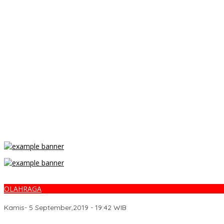
OLAHRAGA
Prediksi Pertandingan Jerman vs Belanda: SUPER KLASIK
Kamis- 5 September,2019 - 19:42 WIB