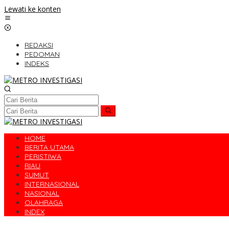
Lewati ke konten
REDAKSI
PEDOMAN
INDEKS
HOME
BERITA UTAMA
PERISTIWA
RIAU
SUMUT
INTERNASIONAL
NASIONAL
OLAHRAGA
INDEX