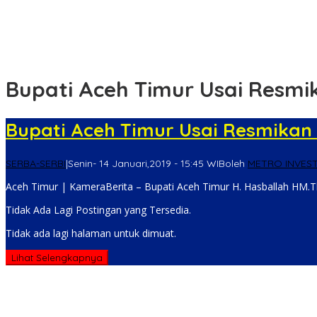
Laporan Ujaran Kebencian di Meranti Berakhir Damai
Adu Mulut Hingga Pengancaman Berujung Damai Usai Dimediasi P
Polres Rohil Dukung Ranperda Rokan Hilir Hijau, Green Policing J
Bupati Aceh Timur Usai Resmi
Bupati Aceh Timur Usai Resmikan 
SERBA-SERBI
|
Senin- 14 Januari,2019 - 15:45 WIB
oleh
METRO INVEST
Aceh Timur | KameraBerita – Bupati Aceh Timur H. Hasballah HM.
Tidak Ada Lagi Postingan yang Tersedia.
Tidak ada lagi halaman untuk dimuat.
Lihat Selengkapnya