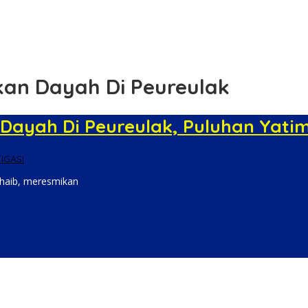
olsek Padang Hilir
adi Penguat Perlindungan Lingkungan
kan Dayah Di Peureulak
Dayah Di Peureulak, Puluhan Yatim 
IGASI
Thaib, meresmikan