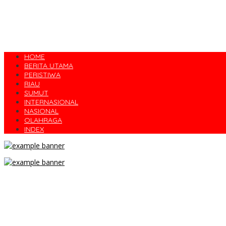
HOME
BERITA UTAMA
PERISTIWA
RIAU
SUMUT
INTERNASIONAL
NASIONAL
OLAHRAGA
INDEX
Semarak Merah Putih di Kelurahan Tebing Tinggi: Senam Pagi Be
SMKN Wonosalam,Kabupaten Jombang Mengucapkan “selamat hari