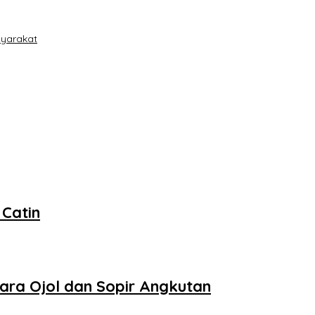
syarakat
 Catin
dara Ojol dan Sopir Angkutan