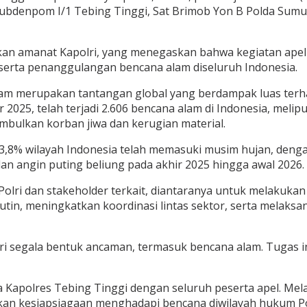
ti Subdenpom I/1 Tebing Tinggi, Sat Brimob Yon B Polda Sum
an amanat Kapolri, yang menegaskan bahwa kegiatan apel
serta penanggulangan bencana alam diseluruh Indonesia.
m merupakan tantangan global yang berdampak luas terhad
25, telah terjadi 2.606 bencana alam di Indonesia, meliput
bulkan korban jiwa dan kerugian material.
r 43,8% wilayah Indonesia telah memasuki musim hujan, de
dan angin puting beliung pada akhir 2025 hingga awal 2026.
olri dan stakeholder terkait, diantaranya untuk melakukan
tin, meningkatkan koordinasi lintas sektor, serta melaks
ri segala bentuk ancaman, termasuk bencana alam. Tugas in
 Kapolres Tebing Tinggi dengan seluruh peserta apel. Mela
kan kesiapsiagaan menghadapi bencana diwilayah hukum Pol