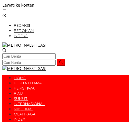
Lewati ke konten
REDAKSI
PEDOMAN
INDEKS
HOME
BERITA UTAMA
PERISTIWA
RIAU
SUMUT
INTERNASIONAL
NASIONAL
OLAHRAGA
INDEX