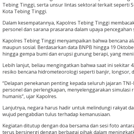
Tebing Tinggi, serta unsur lintas sektoral terkait seper
Kota Tebing Tinggi.
Dalam kesempatannya, Kapolres Tebing Tinggi membacak
personel dan sarana prasarana dalam upaya pencegahan 
Kapolres Tebing Tinggi menyampaikan bahwa bencana ala
maupun sosial. Berdasarkan data BNPB hingga 19 Oktober 20
hingga gempa bumi dan erupsi gunung berapi, yang menim
Lebih lanjut, beliau mengingatkan bahwa saat ini sekita
resiko bencana hidrometeorologi seperti banjir, longsor, 
“Delapan penekanan penting kepada seluruh jajaran TNI-P
personel dan perlengkapan, menyelenggarakan simulasi ru
humanis”, ujar Kapolres.
Lanjutnya, negara harus hadir untuk melindungi rakyat da
wujud pengabdian tulus terhadap kemanusiaan.
Kegiatan ditutup dengan doa bersama dan sesi foto antara
terus bersinergi dengan berbagai pihak dalam meningkat