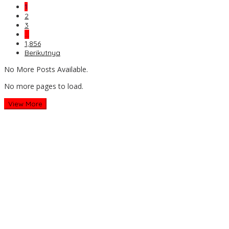
1
2
3
…
1,856
Berikutnya
No More Posts Available.
No more pages to load.
View More