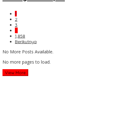
1
2
3
…
1,858
Berikutnya
No More Posts Available.
No more pages to load.
View More