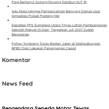
Pagi Berlanjut Gotong Royong Sambut HUT RI
Adu Mulut Hingga Pengancaman Berujung Damai Usai
Dimediasi Polsek Padang Hilir
Kasatker PPS Sumatera Utara Tinjau Lahan Pembangunan
Sekolah Rakyat Di Dairi, Targetkan Juli 2027 Sudah
Beroperasi
Pohon Tumbang Tutupi Badan Jalan di Silahisabungan,
BPBD Dairi Lakukan Penanganan Cepat
Komentar
News Feed
Pengendara Sepeda Motor Tewas