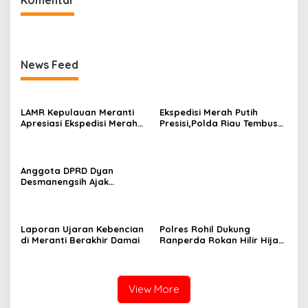
News Feed
LAMR Kepulauan Meranti
Ekspedisi Merah Putih
Apresiasi Ekspedisi Merah
Presisi,Polda Riau Tembus
Putih Presisi Polda Riau
Pulau Rangsang,Hadirkan
yang Bernuansa Melayu
Negara di Teras NKRI
Anggota DPRD Dyan
Desmanengsih Ajak
Masyarakat Lebih Melek
Perda Lewat Kuis Interaktif
pada Sosialisasi Perda
Koperasi & UMKM
Laporan Ujaran Kebencian
Polres Rohil Dukung
di Meranti Berakhir Damai
Ranperda Rokan Hilir Hijau,
Green Policing Jadi
Penguat Perlindungan
Lingkungan
View More