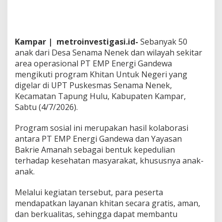
n
d
e
w
a
Kampar | metroinvestigasi.id-
Sebanyak 50
d
anak dari Desa Senama Nenek dan wilayah sekitar
a
area operasional PT EMP Energi Gandewa
n
mengikuti program Khitan Untuk Negeri yang
Y
digelar di UPT Puskesmas Senama Nenek,
a
y
Kecamatan Tapung Hulu, Kabupaten Kampar,
a
Sabtu (4/7/2026).
s
a
Program sosial ini merupakan hasil kolaborasi
n
antara PT EMP Energi Gandewa dan Yayasan
B
a
Bakrie Amanah sebagai bentuk kepedulian
k
terhadap kesehatan masyarakat, khususnya anak-
r
anak.
i
e
Melalui kegiatan tersebut, para peserta
A
m
mendapatkan layanan khitan secara gratis, aman,
a
dan berkualitas, sehingga dapat membantu
n