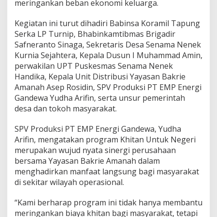
meringankan beban ekonomi keluarga.
a
h
Kegiatan ini turut dihadiri Babinsa Koramil Tapung
G
e
Serka LP Turnip, Bhabinkamtibmas Brigadir
l
Safneranto Sinaga, Sekretaris Desa Senama Nenek
a
Kurnia Sejahtera, Kepala Dusun I Muhammad Amin,
r
perwakilan UPT Puskesmas Senama Nenek
K
h
Handika, Kepala Unit Distribusi Yayasan Bakrie
i
Amanah Asep Rosidin, SPV Produksi PT EMP Energi
t
Gandewa Yudha Arifin, serta unsur pemerintah
a
desa dan tokoh masyarakat.
n
G
r
SPV Produksi PT EMP Energi Gandewa, Yudha
a
Arifin, mengatakan program Khitan Untuk Negeri
t
merupakan wujud nyata sinergi perusahaan
i
bersama Yayasan Bakrie Amanah dalam
s
menghadirkan manfaat langsung bagi masyarakat
,
5
di sekitar wilayah operasional.
0
A
“Kami berharap program ini tidak hanya membantu
n
meringankan biaya khitan bagi masyarakat, tetapi
a