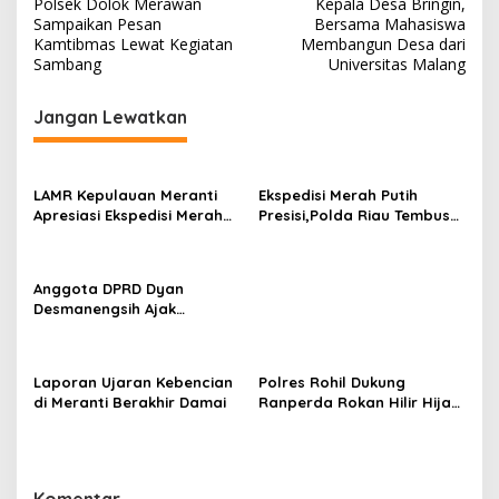
Polsek Dolok Merawan
Kepala Desa Bringin,
a
Sampaikan Pesan
Bersama Mahasiswa
v
Kamtibmas Lewat Kegiatan
Membangun Desa dari
Sambang
Universitas Malang
i
g
Jangan Lewatkan
a
s
LAMR Kepulauan Meranti
Ekspedisi Merah Putih
i
Apresiasi Ekspedisi Merah
Presisi,Polda Riau Tembus
p
Putih Presisi Polda Riau
Pulau Rangsang,Hadirkan
yang Bernuansa Melayu
Negara di Teras NKRI
o
Anggota DPRD Dyan
s
Desmanengsih Ajak
Masyarakat Lebih Melek
Perda Lewat Kuis Interaktif
pada Sosialisasi Perda
Laporan Ujaran Kebencian
Polres Rohil Dukung
Koperasi & UMKM
di Meranti Berakhir Damai
Ranperda Rokan Hilir Hijau,
Green Policing Jadi
Penguat Perlindungan
Lingkungan
Komentar