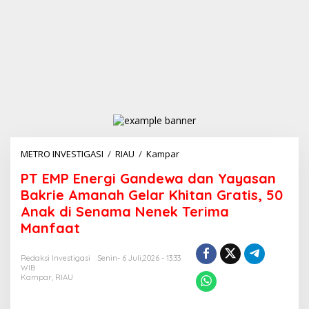
METRO INVESTIGASI
/
RIAU
/
Kampar
P
T
PT EMP Energi Gandewa dan Yayasan
E
M
Bakrie Amanah Gelar Khitan Gratis, 50
P
Anak di Senama Nenek Terima
E
Manfaat
n
e
r
Redaksi Investigasi
Senin- 6 Juli,2026 - 13:33
g
WIB
i
Kampar
,
RIAU
G
a