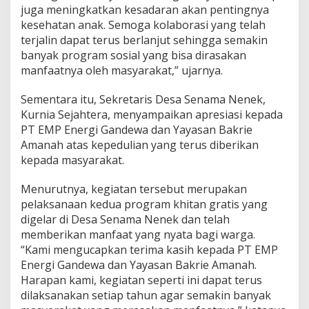
juga meningkatkan kesadaran akan pentingnya
k
d
kesehatan anak. Semoga kolaborasi yang telah
i
terjalin dapat terus berlanjut sehingga semakin
S
banyak program sosial yang bisa dirasakan
e
manfaatnya oleh masyarakat,” ujarnya.
n
a
m
Sementara itu, Sekretaris Desa Senama Nenek,
a
Kurnia Sejahtera, menyampaikan apresiasi kepada
N
PT EMP Energi Gandewa dan Yayasan Bakrie
e
Amanah atas kepedulian yang terus diberikan
n
e
kepada masyarakat.
k
T
Menurutnya, kegiatan tersebut merupakan
e
pelaksanaan kedua program khitan gratis yang
r
digelar di Desa Senama Nenek dan telah
i
m
memberikan manfaat yang nyata bagi warga.
a
“Kami mengucapkan terima kasih kepada PT EMP
M
Energi Gandewa dan Yayasan Bakrie Amanah.
a
Harapan kami, kegiatan seperti ini dapat terus
n
dilaksanakan setiap tahun agar semakin banyak
f
a