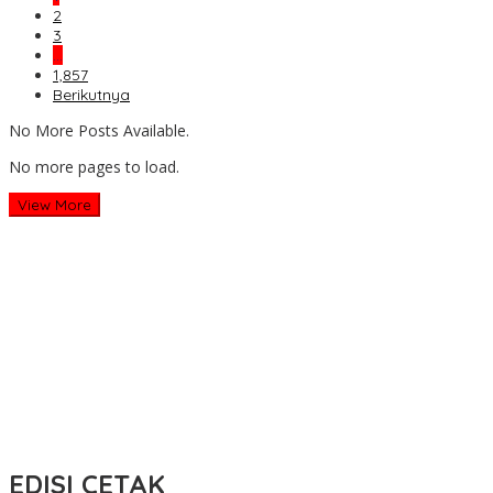
2
3
…
1,857
Berikutnya
No More Posts Available.
No more pages to load.
View More
EDISI CETAK