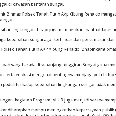
gal di kawasan bantaran sungai.
 Kanit Binmas Polsek Tanah Putih Akp Xibung Renaldo meng
gkungan.
ersihan lingkungan, tetapi juga memberikan manfaat langs
 kebersihan sungai agar terhindar dari pencemaran dan b
 Polsek Tanah Putih AKP Xibung Renaldo, Bhabinkamtibmas
ah yang berada di sepanjang pinggiran Sungai guna menc
an serta edukasi mengenai pentingnya menjaga pola hidup 
in peduli terhadap kebersihan lingkungan sungai, tidak 
kungan, kegiatan Program JALUR juga menjadi sarana memp
kat diharapkan mampu meningkatkan kepercayaan publik (pu
an dan kondusif di wilayah Kecamatan Tanah Putih.***(Bu