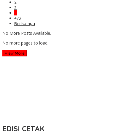
2
3
…
473
Berikutnya
No More Posts Available.
No more pages to load.
View More
EDISI CETAK