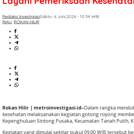
Layani Pemeriksaan Kesehat
Redaksi Investigasi
Sabtu- 6 Juni,2026 - 10:34 WIB
RIAU
,
ROKAN HILIR
Rokan Hilir | metroinvestigasi.id–
Dalam rangka menduku
kesehatan melaksanakan kegiatan gotong royong members
Kepenghuluan Sintong Pusaka, Kecamatan Tanah Putih, Kab
Kegiatan yang dimulai sekitar pukul 09.00 WIB tersebut