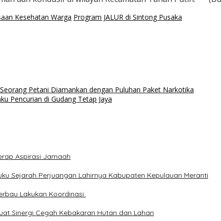
ksaan Kesehatan Warga
Program JALUR di Sintong Pusaka
 Seorang Petani Diamankan dengan Puluhan Paket Narkotika
aku Pencurian di Gudang Tetap Jaya
 Serap Aspirasi Jamaah
uku Sejarah Perjuangan Lahirnya Kabupaten Kepulauan Meranti
erbau Lakukan Koordinasi
kuat Sinergi Cegah Kebakaran Hutan dan Lahan