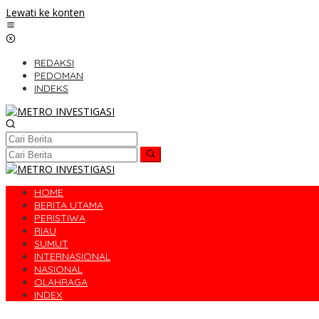
Lewati ke konten
REDAKSI
PEDOMAN
INDEKS
HOME
BERITA UTAMA
PERISTIWA
RIAU
SUMUT
INTERNASIONAL
NASIONAL
OLAHRAGA
INDEX