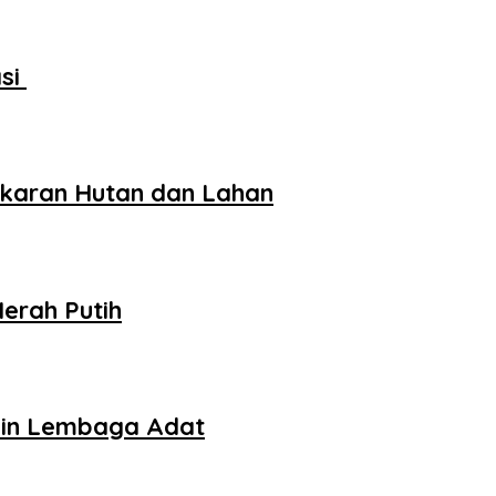
asi
akaran Hutan dan Lahan
erah Putih
mpin Lembaga Adat