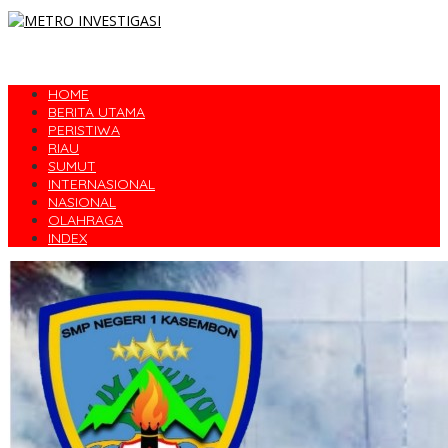
HOME
BERITA UTAMA
PERISTIWA
RIAU
SUMUT
INTERNASIONAL
NASIONAL
OLAHRAGA
INDEX