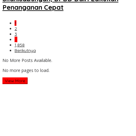
Penanganan Cepat
1
2
3
…
1,858
Berikutnya
No More Posts Available.
No more pages to load.
View More