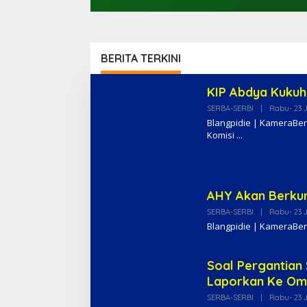
BERITA TERKINI
M
KIP Abdya Kukuh
E
SERBA-SERBI
|
Rabu- 23 J
T
R
Blangpidie | KameraBer
O
Komisi
I
N
V
E
S
AHY Akan Berkun
T
I
SERBA-SERBI
|
Rabu- 23 J
G
Blangpidie | KameraBer
A
S
I
Soal Pergantian
Laporkan Ke Om
SERBA-SERBI
|
Rabu- 23 J