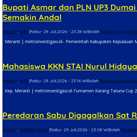
Bupati Asmar dan PLN UP3 Dumai P
Semakin Andal
Meranti
,
RIAU
|
Rabu- 29 Juli,2026 - 23:28 WIB
oleh
Redaksi Investigas
Meranti | metroinvestigasi.id– Pemerintah Kabupaten Kepulauan 
Mahasiswa KKN STAI Nurul Hidaya
Meranti
,
RIAU
|
Rabu- 29 Juli,2026 - 23:16 WIB
oleh
Redaksi Investigas
Kep. Meranti | metroinvestigasi.id-Turnamen Karang Taruna Cup 2
Peredaran Sabu Digagalkan Sat R
SUMUT
,
TEBING TINGGI
|
Rabu- 29 Juli,2026 - 23:08 WIB
oleh
Redaksi