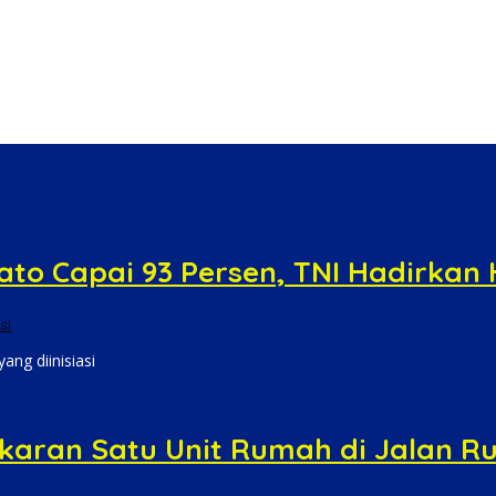
ris-Berbaris Bersama Koramil Kepung
Polda Riau yang Bernuansa Melayu
o Capai 93 Persen, TNI Hadirkan 
si
ang diinisiasi
bakaran Satu Unit Rumah di Jalan