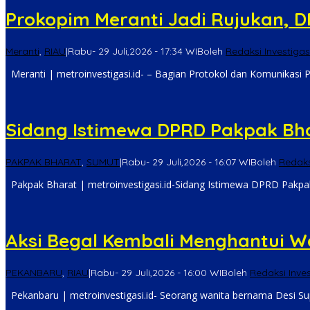
Prokopim Meranti Jadi Rujukan, D
Meranti
,
RIAU
|
Rabu- 29 Juli,2026 - 17:34 WIB
oleh
Redaksi Investigas
Meranti | metroinvestigasi.id- – Bagian Protokol dan Komunikasi P
Sidang Istimewa DPRD Pakpak Bha
PAKPAK BHARAT
,
SUMUT
|
Rabu- 29 Juli,2026 - 16:07 WIB
oleh
Redaks
Pakpak Bharat | metroinvestigasi.id-Sidang Istimewa DPRD Pakpa
Aksi Begal Kembali Menghantui 
PEKANBARU
,
RIAU
|
Rabu- 29 Juli,2026 - 16:00 WIB
oleh
Redaksi Inves
Pekanbaru | metroinvestigasi.id- Seorang wanita bernama Desi Sup