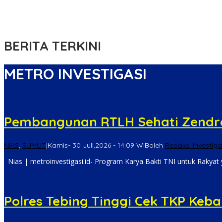
Pengondisian Siswa MTs AL-QOMAR Damarwulan Untuk Latihan Ba
LAMR Kepulauan Meranti Apresiasi Ekspedisi Merah Putih Presisi 
BERITA TERKINI
METRO INVESTIGASI
Pembangunan RTLH Sehati Zendrat
NIAS
,
SUMUT
|
Kamis- 30 Juli,2026 - 14:09 WIB
oleh
Redaksi Investiga
Nias | metroinvestigasi.id- Program Karya Bakti TNI untuk Rakyat y
Polres Tebing Tinggi Cek TKP Ke