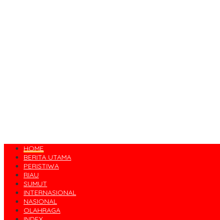
HOME
BERITA UTAMA
PERISTIWA
RIAU
SUMUT
INTERNASIONAL
NASIONAL
OLAHRAGA
INDEX