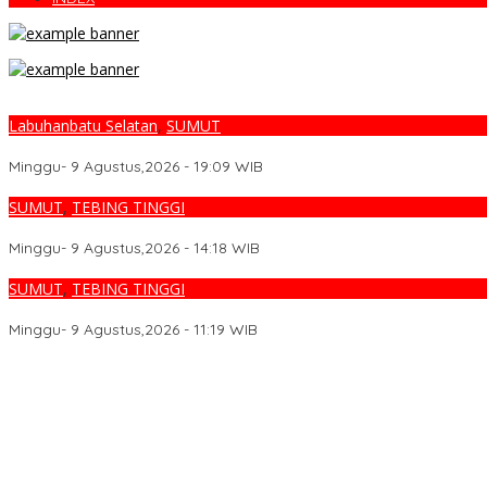
Labuhanbatu Selatan
,
SUMUT
Polsek Torgamba Berhasil Ringkus Residivis Pencurian di Madina M
Minggu- 9 Agustus,2026 - 19:09 WIB
SUMUT
,
TEBING TINGGI
Pria Bawa 1,52 Gram Sabu Ditangkap Sat Resnarkoba Polres Tebing
Minggu- 9 Agustus,2026 - 14:18 WIB
SUMUT
,
TEBING TINGGI
Polsek Padang Hilir Laksanakan Monitoring di Pos Satkamling Lan
Minggu- 9 Agustus,2026 - 11:19 WIB
Polsek Torgamba Berhasil Ringkus Residivis Pencurian di Madina M
Pria Bawa 1,52 Gram Sabu Ditangkap Sat Resnarkoba Polres Tebing
Polsek Padang Hilir Laksanakan Monitoring di Pos Satkamling Lan