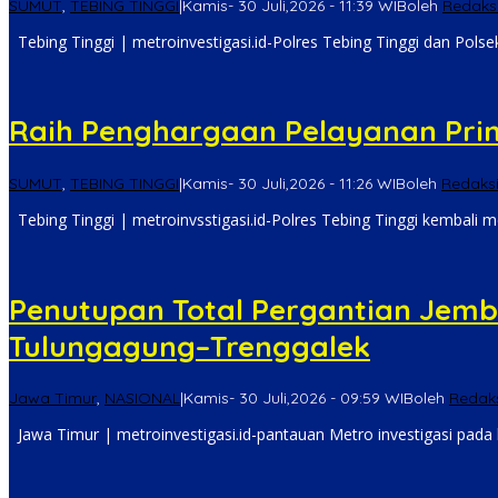
SUMUT
,
TEBING TINGGI
|
Kamis- 30 Juli,2026 - 11:39 WIB
oleh
Redaksi
Tebing Tinggi | metroinvestigasi.id-Polres Tebing Tinggi dan Pol
Raih Penghargaan Pelayanan Prima
SUMUT
,
TEBING TINGGI
|
Kamis- 30 Juli,2026 - 11:26 WIB
oleh
Redaksi
Tebing Tinggi | metroinvsstigasi.id-Polres Tebing Tinggi kembali 
Penutupan Total Pergantian Jemba
Tulungagung–Trenggalek
Jawa Timur
,
NASIONAL
|
Kamis- 30 Juli,2026 - 09:59 WIB
oleh
Redaks
Jawa Timur | metroinvestigasi.id-pantauan Metro investigasi pada k