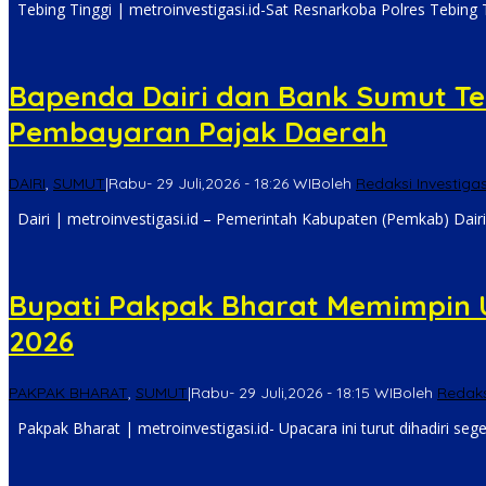
Tebing Tinggi | metroinvestigasi.id-Sat Resnarkoba Polres Tebing
Bapenda Dairi dan Bank Sumut Te
Pembayaran Pajak Daerah
DAIRI
,
SUMUT
|
Rabu- 29 Juli,2026 - 18:26 WIB
oleh
Redaksi Investigas
Dairi | metroinvestigasi.id – Pemerintah Kabupaten (Pemkab) Dair
Bupati Pakpak Bharat Memimpin U
2026
PAKPAK BHARAT
,
SUMUT
|
Rabu- 29 Juli,2026 - 18:15 WIB
oleh
Redaks
Pakpak Bharat | metroinvestigasi.id- Upacara ini turut dihadiri se