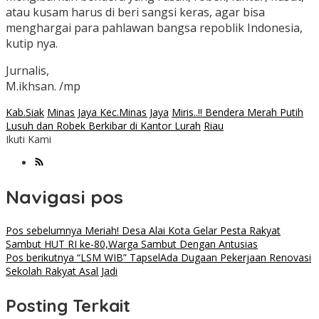
atau kusam harus di beri sangsi keras, agar bisa
menghargai para pahlawan bangsa repoblik Indonesia,
kutip nya.
Jurnalis,
M.ikhsan. /mp
Kab.Siak
Minas Jaya Kec.Minas Jaya
Miris..!! Bendera Merah Putih
Lusuh dan Robek Berkibar di Kantor Lurah
Riau
Ikuti Kami
Navigasi pos
Pos sebelumnya
Meriah! Desa Alai Kota Gelar Pesta Rakyat
Sambut HUT RI ke-80,Warga Sambut Dengan Antusias
Pos berikutnya
“LSM WIB” TapselAda Dugaan Pekerjaan Renovasi
Sekolah Rakyat Asal Jadi
Posting Terkait