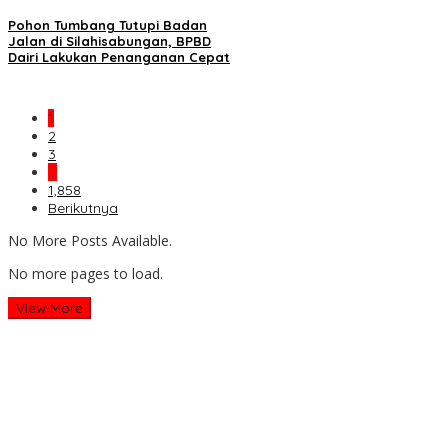
Pohon Tumbang Tutupi Badan
Jalan di Silahisabungan, BPBD
Dairi Lakukan Penanganan Cepat
1
2
3
…
1,858
Berikutnya
No More Posts Available.
No more pages to load.
View More