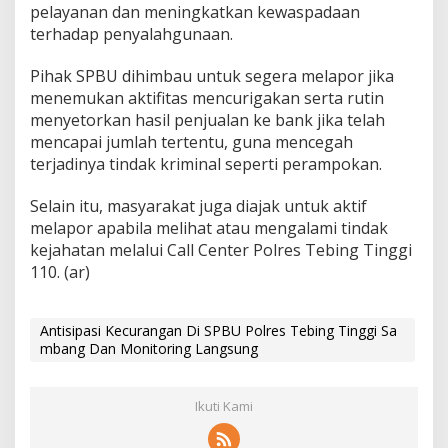
pelayanan dan meningkatkan kewaspadaan
r
i
terhadap penyalahgunaan.
n
g
Pihak SPBU dihimbau untuk segera melapor jika
L
menemukan aktifitas mencurigakan serta rutin
a
menyetorkan hasil penjualan ke bank jika telah
n
g
mencapai jumlah tertentu, guna mencegah
s
terjadinya tindak kriminal seperti perampokan.
u
n
Selain itu, masyarakat juga diajak untuk aktif
g
melapor apabila melihat atau mengalami tindak
kejahatan melalui Call Center Polres Tebing Tinggi
110. (ar)
Antisipasi Kecurangan Di SPBU Polres Tebing Tinggi Sa
mbang Dan Monitoring Langsung
Ikuti Kami