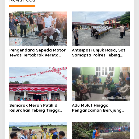
Pengendara Sepeda Motor
Antisipasi Unjuk Rasa, Sat
Tewas Tertabrak Kereta
Samapta Polres Tebing
Api, Kasus Ditangani Polres
Tinggi Laksanakan Latihan
Tebing Tinggi
Dalmas
Semarak Merah Putih di
Adu Mulut Hingga
Kelurahan Tebing Tinggi:
Pengancaman Berujung
Senam Pagi Berlanjut
Damai Usai Dimediasi
Gotong Royong Sambut
Polsek Padang Hilir
HUT RI