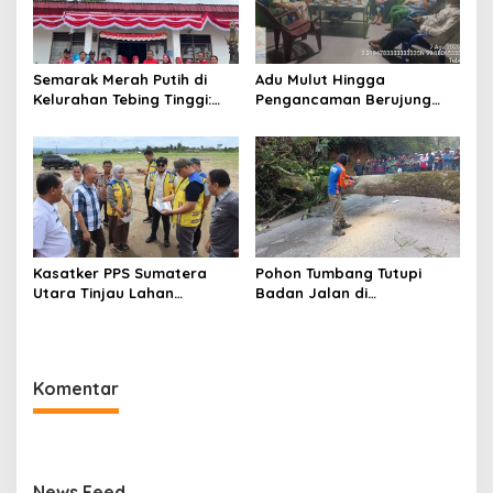
Semarak Merah Putih di
Adu Mulut Hingga
Kelurahan Tebing Tinggi:
Pengancaman Berujung
Senam Pagi Berlanjut
Damai Usai Dimediasi
Gotong Royong Sambut
Polsek Padang Hilir
HUT RI
Kasatker PPS Sumatera
Pohon Tumbang Tutupi
Utara Tinjau Lahan
Badan Jalan di
Pembangunan Sekolah
Silahisabungan, BPBD Dairi
Rakyat Di Dairi, Targetkan
Lakukan Penanganan
Juli 2027 Sudah Beroperasi
Cepat
Komentar
News Feed