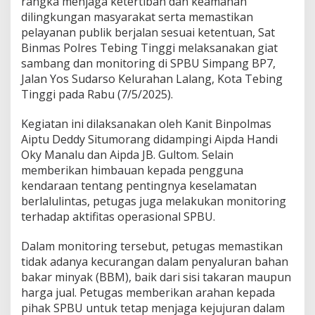
rangka menjaga ketertiban dan keamanan
i
dilingkungan masyarakat serta memastikan
n
pelayanan publik berjalan sesuai ketentuan, Sat
g
T
Binmas Polres Tebing Tinggi melaksanakan giat
i
sambang dan monitoring di SPBU Simpang BP7,
n
Jalan Yos Sudarso Kelurahan Lalang, Kota Tebing
g
Tinggi pada Rabu (7/5/2025).
g
i
S
Kegiatan ini dilaksanakan oleh Kanit Binpolmas
a
Aiptu Deddy Situmorang didampingi Aipda Handi
m
Oky Manalu dan Aipda JB. Gultom. Selain
b
memberikan himbauan kepada pengguna
a
kendaraan tentang pentingnya keselamatan
n
g
berlalulintas, petugas juga melakukan monitoring
D
terhadap aktifitas operasional SPBU.
a
n
Dalam monitoring tersebut, petugas memastikan
M
tidak adanya kecurangan dalam penyaluran bahan
o
n
bakar minyak (BBM), baik dari sisi takaran maupun
i
harga jual. Petugas memberikan arahan kepada
t
pihak SPBU untuk tetap menjaga kejujuran dalam
o