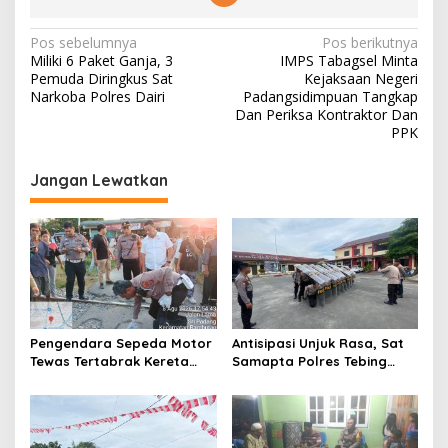
N
Pos sebelumnya
Pos berikutnya
Miliki 6 Paket Ganja, 3
IMPS Tabagsel Minta
a
Pemuda Diringkus Sat
Kejaksaan Negeri
v
Narkoba Polres Dairi
Padangsidimpuan Tangkap
Dan Periksa Kontraktor Dan
i
PPK
g
Jangan Lewatkan
a
s
i
p
o
s
Pengendara Sepeda Motor
Antisipasi Unjuk Rasa, Sat
Tewas Tertabrak Kereta
Samapta Polres Tebing
Api, Kasus Ditangani Polres
Tinggi Laksanakan Latihan
Tebing Tinggi
Dalmas