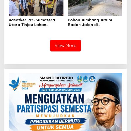
Kasatker PPS Sumatera
Pohon Tumbang Tutupi
Utara Tinjau Lahan
Badan Jalan di
Pembangunan Sekolah
Silahisabungan, BPBD Dairi
Rakyat Di Dairi, Targetkan
Lakukan Penanganan
Juli 2027 Sudah Beroperasi
Cepat
View More