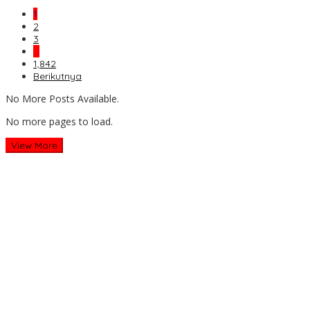
1
2
3
…
1,842
Berikutnya
No More Posts Available.
No more pages to load.
View More