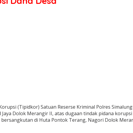
psi Dana Desa
 Korupsi (Tipidkor) Satuan Reserse Kriminal Polres Sima
Jaya Dolok Merangir II, atas dugaan tindak pidana korup
g bersangkutan di Huta Pontok Terang, Nagori Dolok Mera