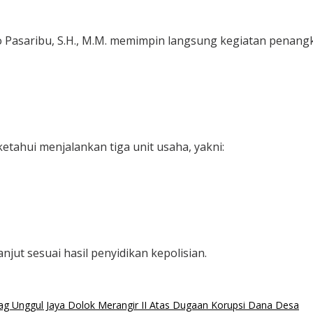
o Pasaribu, S.H., M.M. memimpin langsung kegiatan penangka
tahui menjalankan tiga unit usaha, yakni:
ut sesuai hasil penyidikan kepolisian.
ag Unggul Jaya Dolok Merangir II Atas Dugaan Korupsi Dana Desa