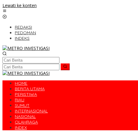
Lewati ke konten
REDAKSI
PEDOMAN
INDEKS
HOME
BERITA UTAMA
PERISTIWA
RIAU
SUMUT
INTERNASIONAL
NASIONAL
OLAHRAGA
INDEX