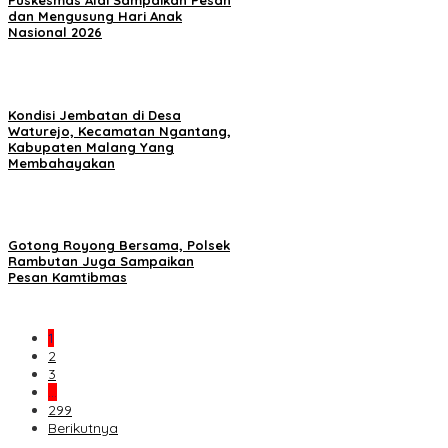
Puskesmas Alai Sampaikan Pesan
dan Mengusung Hari Anak
Nasional 2026
Kondisi Jembatan di Desa
Waturejo, Kecamatan Ngantang,
Kabupaten Malang Yang
Membahayakan
Gotong Royong Bersama, Polsek
Rambutan Juga Sampaikan
Pesan Kamtibmas
1
2
3
…
299
Berikutnya