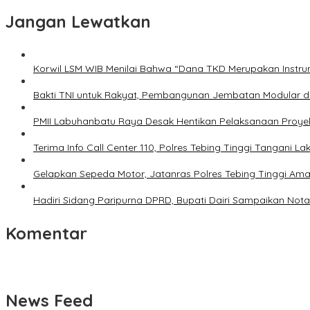
Jangan Lewatkan
Korwil LSM WIB Menilai Bahwa “Dana TKD Merupakan Inst
Bakti TNI untuk Rakyat, Pembangunan Jembatan Modular d
PMII Labuhanbatu Raya Desak Hentikan Pelaksanaan Proye
Terima Info Call Center 110, Polres Tebing Tinggi Tangani L
Gelapkan Sepeda Motor, Jatanras Polres Tebing Tinggi A
Hadiri Sidang Paripurna DPRD, Bupati Dairi Sampaikan N
Komentar
News Feed