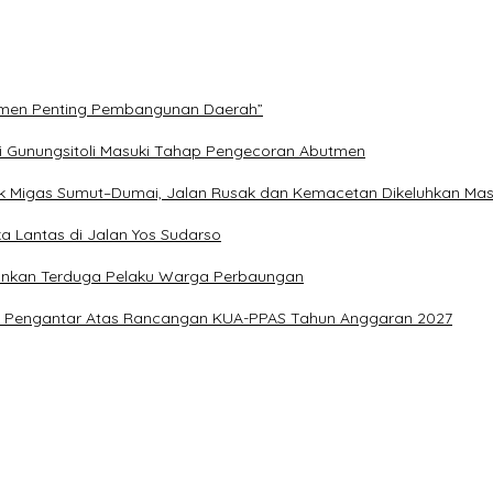
rumen Penting Pembangunan Daerah”
i Gunungsitoli Masuki Tahap Pengecoran Abutmen
k Migas Sumut–Dumai, Jalan Rusak dan Kemacetan Dikeluhkan Ma
aka Lantas di Jalan Yos Sudarso
mankan Terduga Pelaku Warga Perbaungan
ota Pengantar Atas Rancangan KUA-PPAS Tahun Anggaran 2027