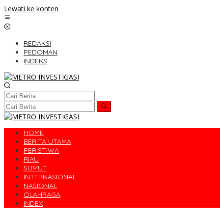
Lewati ke konten
REDAKSI
PEDOMAN
INDEKS
HOME
BERITA UTAMA
PERISTIWA
RIAU
SUMUT
INTERNASIONAL
NASIONAL
OLAHRAGA
INDEX