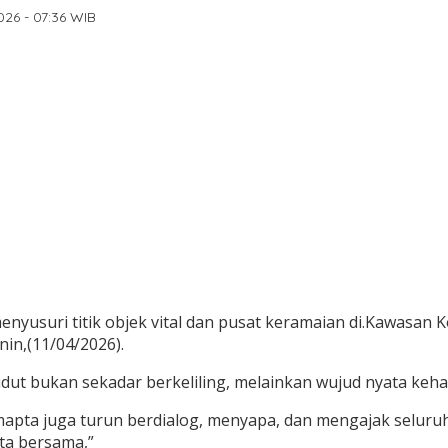
026 - 07:36 WIB
menyusuri titik objek vital dan pusat keramaian di.Kawasa
in,(11/04/2026).
sudut bukan sekadar berkeliling, melainkan wujud nyata ke
Samapta juga turun berdialog, menyapa, dan mengajak selu
ta bersama,”