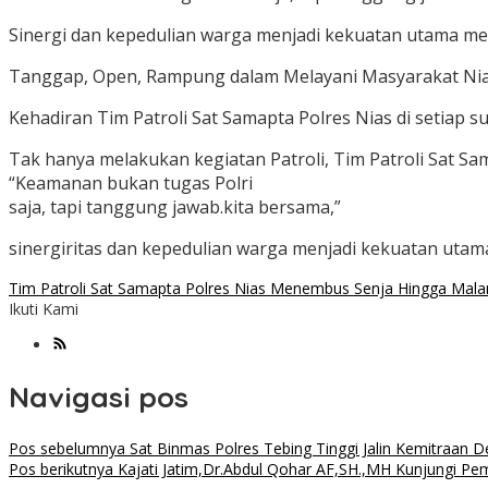
Sinergi dan kepedulian warga menjadi kekuatan utama men
Tanggap, Open, Rampung dalam Melayani Masyarakat Nias, 
Kehadiran Tim Patroli Sat Samapta Polres Nias di setiap 
Tak hanya melakukan kegiatan Patroli, Tim Patroli Sat 
“Keamanan bukan tugas Polri
saja, tapi tanggung jawab.kita bersama,”
sinergiritas dan kepedulian warga menjadi kekuatan utam
Tim Patroli Sat Samapta Polres Nias Menembus Senja Hingga Mal
Ikuti Kami
Navigasi pos
Pos sebelumnya
Sat Binmas Polres Tebing Tinggi Jalin Kemitraan 
Pos berikutnya
Kajati Jatim,Dr.Abdul Qohar AF,SH.,MH Kunjungi Pe