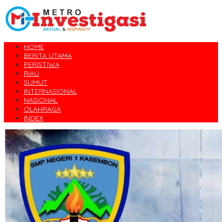
HOME
BERITA UTAMA
PERISTIWA
RIAU
SUMUT
INTERNASIONAL
NASIONAL
OLAHRAGA
INDEX