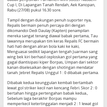
n
Cup I, Di Lapangan Tanah Rendah, Aek Kanopan,
T
Rabu (27/08) pukul 16.30 sore.
i
m
Tampil dengan dukungan penuh suporter nya,
F
i
Repalis bermain penuh percaya diri dengan
n
dikomandoi Dedi Daulay (Kapten) penampilan
a
mereka sangat tenang diawal babak pertama, Tau
l
lawannya merupakan tim keras Repalis FC bermain
i
s
hati hati dengan aliran bola kaki ke kaki,
M
Menguasai sedikit lapangan tengah Juarman sang
u
wing bek kiri berhasil ceploskan gol pertama yang
s
gagal diantisipasi kiper Borpas, Umpan dari sektor
i
kanan diselesaikan dengan shotingan mendatar
m
L
tanah. Jebret Repalis Unggul 1 : 0 dibabak pertama.
a
l
Dibabak kedua keunggulan kembali bertambah
u
lewat gol striker kecil nan kencang Febri. Skor 2 : 0
bertahan hingga pertengahan babak kedua.,
Sebelum laga berakhir Borpas mampu
memperkecil ketertinggalan menjadi 2 : 1 lewat gol