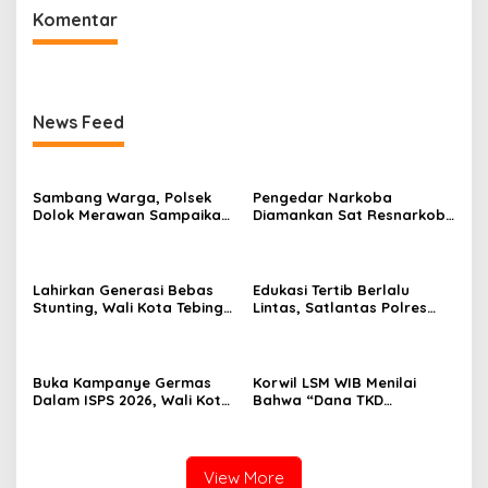
Komentar
News Feed
Sambang Warga, Polsek
Pengedar Narkoba
Dolok Merawan Sampaikan
Diamankan Sat Resnarkoba
Imbauan Kamtibmas di
Polres Tebing Tinggi,
Desa Mainu Tengah
Barbut 9,56 Gram Sabu
Disita
Lahirkan Generasi Bebas
Edukasi Tertib Berlalu
Stunting, Wali Kota Tebing
Lintas, Satlantas Polres
Tinggi Dorong Optimalisasi
Tebing Tinggi Sampaikan ke
SP3 Catin
Pengendara Ojol dan Sopir
Angkutan
Buka Kampanye Germas
Korwil LSM WIB Menilai
Dalam ISPS 2026, Wali Kota
Bahwa “Dana TKD
Tebing Tinggi Apresiasi
Merupakan Instrumen
Penurunan Stunting
Penting Pembangunan
Daerah”
View More