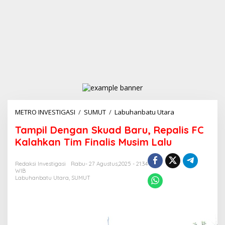
METRO INVESTIGASI
/
SUMUT
/
Labuhanbatu Utara
T
a
Tampil Dengan Skuad Baru, Repalis FC
m
p
Kalahkan Tim Finalis Musim Lalu
i
l
Redaksi Investigasi
Rabu- 27 Agustus,2025 - 21:34
D
WIB
e
Labuhanbatu Utara
,
SUMUT
n
g
a
n
S