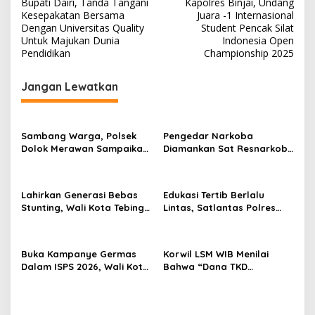
Bupati Dairi, Tanda Tangani
Kapolres Binjai, Undang
a
Kesepakatan Bersama
Juara -1 Internasional
v
Dengan Universitas Quality
Student Pencak Silat
Untuk Majukan Dunia
Indonesia Open
i
Pendidikan
Championship 2025
g
Jangan Lewatkan
a
s
i
Sambang Warga, Polsek
Pengedar Narkoba
p
Dolok Merawan Sampaikan
Diamankan Sat Resnarkoba
Imbauan Kamtibmas di
Polres Tebing Tinggi,
o
Desa Mainu Tengah
Barbut 9,56 Gram Sabu
s
Disita
Lahirkan Generasi Bebas
Edukasi Tertib Berlalu
Stunting, Wali Kota Tebing
Lintas, Satlantas Polres
Tinggi Dorong Optimalisasi
Tebing Tinggi Sampaikan ke
SP3 Catin
Pengendara Ojol dan Sopir
Angkutan
Buka Kampanye Germas
Korwil LSM WIB Menilai
Dalam ISPS 2026, Wali Kota
Bahwa “Dana TKD
Tebing Tinggi Apresiasi
Merupakan Instrumen
Penurunan Stunting
Penting Pembangunan
Daerah”