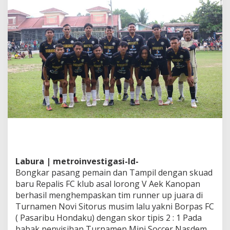
k
u
a
d
B
a
r
u
,
R
e
p
a
l
i
s
F
Labura | metroinvestigasi-Id-
C
K
Bongkar pasang pemain dan Tampil dengan skuad
a
baru Repalis FC klub asal lorong V Aek Kanopan
l
berhasil menghempaskan tim runner up juara di
a
Turnamen Novi Sitorus musim lalu yakni Borpas FC
h
( Pasaribu Hondaku) dengan skor tipis 2 : 1 Pada
k
a
babak penyisihan Turnamen Mini Soccer Nasdem