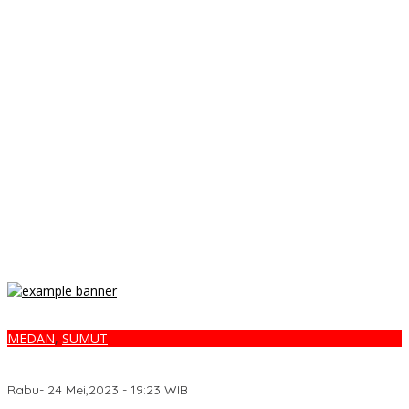
MEDAN
,
SUMUT
Usai Dilantik Gubsu, PJ. Wali Kota Tebing Tinggi Janji Kerja
Maksimal
Rabu- 24 Mei,2023 - 19:23 WIB