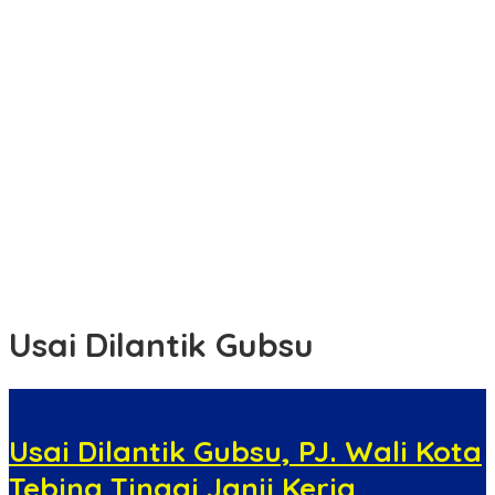
Dorong Potensi Lokal Tembus Pasar Widya, Camat Pulau
Merbau Lakukan Koordinasi
Edukasi Tertib Berlalu Lintas, Satlantas Polres Tebing Tinggi
Sampaikan ke Pengendara Ojol dan Sopir Angkutan
Buka Kampanye Germas Dalam ISPS 2026, Wali Kota Tebing
Tinggi Apresiasi Penurunan Stunting
Apel Kesiapsiagaan Karhutla, Polres Rohil dan Pemkab Perkuat
Sinergi Cegah Kebakaran Hutan dan Lahan
Korwil LSM WIB Menilai Bahwa “Dana TKD Merupakan Instrumen
Penting Pembangunan Daerah”
Usai Dilantik Gubsu
Usai Dilantik Gubsu, PJ. Wali Kota
Tebing Tinggi Janji Kerja