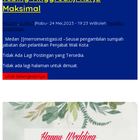
Maksimal
MEDAN
,
SUMUT
|
Rabu- 24 Mei,2023 - 19:23 WIB
oleh
Redaksi
Investigasi
Medan |[merroinvestigasi.id –Seusai pengambilan sumpah
jabatan dan pelantikan Penjabat Wali Kota
Tidak Ada Lagi Postingan yang Tersedia.
Tidak ada lagi halaman untuk dimuat.
Lihat Selengkapnya