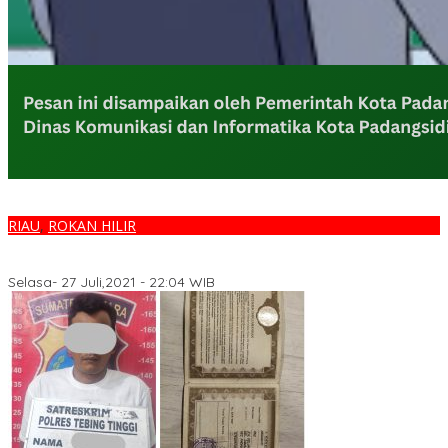
RIAU
,
ROKAN HILIR
Seorang Pengangguran Diduga Pengedar Sabu Berhasil Dibekuk
Polsek Bagan Sinembah
Selasa- 27 Juli,2021 - 22:04 WIB