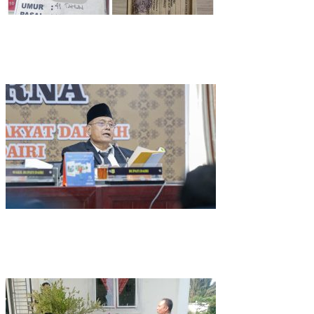
Gelapkan Sepeda Motor, Jatanras Polres Tebing Tinggi
Amankan Terduga Pelaku Warga Perbaungan
Kapolres Kepulauan Meranti Perkuat Sinergi Jelang Ekspedisi
Merah Putih Presisi Polda Riau.
Hadiri Sidang Paripurna DPRD, Bupati Dairi Sampaikan Nota
Pengantar Atas Rancangan KUA-PPAS Tahun Anggaran 2027
Bupati Dairi, Vickner Sinaga Buka Pendidikan dan Pelatihan
Calon Paskibraka Kabupaten Dairi