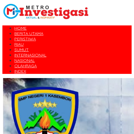
HOME
BERITA UTAMA
PERISTIWA
RIAU
SUMUT
INTERNASIONAL
NASIONAL
OLAHRAGA
INDEX