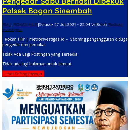
Pengedar Sabu Berhasil Dibekuk
Polsek Bagan Sinembah
RIAU
,
ROKAN HILIR
|
Selasa- 27 Juli,2021 - 22:04 WIB
oleh
Redaksi
Investigasi
Rokan Hilir | metroinvestigasi.id – Seorang pengangguran diduga
pengedar dan pemakai
Tidak Ada Lagi Postingan yang Tersedia.
Tidak ada lagi halaman untuk dimuat.
Lihat Selengkapnya