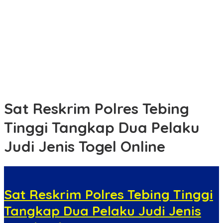
Edukasi Tertib Berlalu Lintas, Satlantas Polres Tebing Tinggi
Sampaikan ke Pengendara Ojol dan Sopir Angkutan
Buka Kampanye Germas Dalam ISPS 2026, Wali Kota Tebing
Tinggi Apresiasi Penurunan Stunting
Apel Kesiapsiagaan Karhutla, Polres Rohil dan Pemkab Perkuat
Sinergi Cegah Kebakaran Hutan dan Lahan
Sat Reskrim Polres Tebing
Tinggi Tangkap Dua Pelaku
Judi Jenis Togel Online
Sat Reskrim Polres Tebing Tinggi
Tangkap Dua Pelaku Judi Jenis