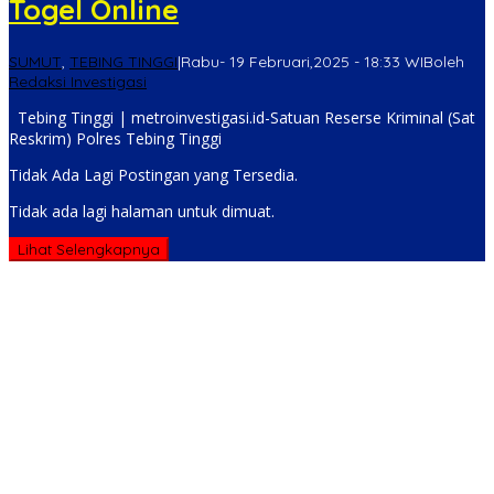
Togel Online
SUMUT
,
TEBING TINGGI
|
Rabu- 19 Februari,2025 - 18:33 WIB
oleh
Redaksi Investigasi
Tebing Tinggi | metroinvestigasi.id-Satuan Reserse Kriminal (Sat
Reskrim) Polres Tebing Tinggi
Tidak Ada Lagi Postingan yang Tersedia.
Tidak ada lagi halaman untuk dimuat.
Lihat Selengkapnya