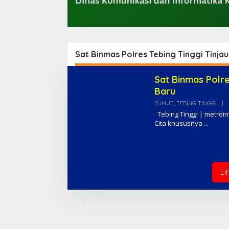
Sat Binmas Polres Tebing Tinggi Tinja
Sat Binmas Polre
Baru
SUMUT
,
TEBING TINGGI
|
Tebing Tinggi | metroi
Cita khususnya
Li