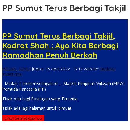
PP Sumut Terus Berbagi Takjil
PP Sumut Terus Berbagi Takjil,
Kodrat Shah : Ayo Kita Berbagi
Ramadhan Penuh Berkah
MEDAN
,
SUMUT
|
Rabu- 13 April,2022 - 17:12 WIB
oleh
Redaksi
Investigasi
Medan | metroinvestigasi.id – Majelis Pimpinan Wilayah (MPW)
Pemuda Pancasila (PP)
Tidak Ada Lagi Postingan yang Tersedia.
Tidak ada lagi halaman untuk dimuat.
Lihat Selengkapnya