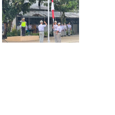
Diedukasi Satlantas Polres Tebing Tinggi Para Pelajar Agar
Tertib Berlalulintas
Polsek Torgamba Berhasil Ringkus Residivis Pencurian di Madina
Mart Berbekal Bukti Kuat dan Teknologi
Pria Bawa 1,52 Gram Sabu Ditangkap Sat Resnarkoba Polres
Tebing Tinggi di Bajenis
Polsek Padang Hilir Laksanakan Monitoring di Pos Satkamling
Langsat
Pengondisian Siswa MTs AL-QOMAR Damarwulan Untuk Latihan
Baris-Berbaris Bersama Koramil Kepung