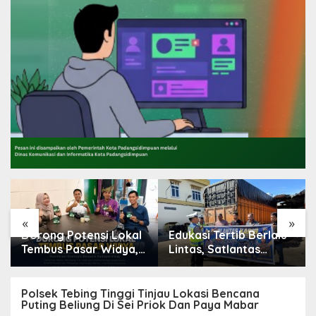
«
»
Dorong Potensi Lokal
Edukasi Tertib Berlalu
Tembus Pasar Widya,
Lintas, Satlantas
Camat Pulau Merbau
Polres Tebing Tinggi
Lakukan Koordinasi
Sampaikan ke
Pengendara Ojol dan
Polsek Tebing Tinggi Tinjau Lokasi Bencana
Puting Beliung Di Sei Priok Dan Paya Mabar
Sopir Angkutan