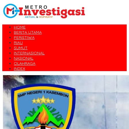
HOME
BERITA UTAMA
PERISTIWA
RIAU
SUMUT
INTERNASIONAL
NASIONAL
OLAHRAGA
INDEX