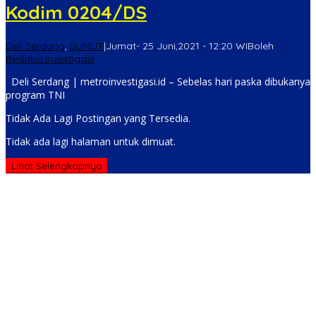
Kodim 0204/DS
Deli Serdang
,
SUMUT
|
Jumat- 25 Juni,2021 - 12:20 WIB
oleh
Redaksi Investigasi
Deli Serdang | metroinvestigasi.id – Sebelas hari paska dibukanya
program TNI
Tidak Ada Lagi Postingan yang Tersedia.
Tidak ada lagi halaman untuk dimuat.
Lihat Selengkapnya