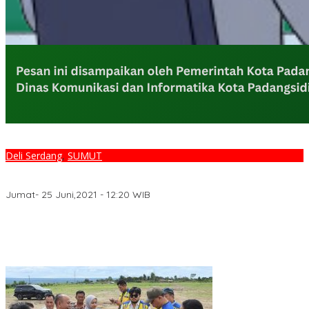
Deli Serdang
,
SUMUT
Pelihara Terus Kemanunggalan TNI-Rakyat di Lokasi TMMD
Kodim 0204/DS
Jumat- 25 Juni,2021 - 12:20 WIB
Monitoring dan Pembinaan Petani Jagung Manis Desa Tanjung
Pranap
Monitoring dan Pembinaan Petani Jagung Manis Desa Tanjung