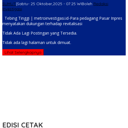
SUMUT
|
Sabtu- 25 Oktober,2025 - 07:25 WIB
oleh
Redaksi
Investigasi
Tebing Tinggi | metroinvestigasi.id-Para pedagang Pasar Inpres
menyatakan dukungan terhadap revitalisasi
Tidak Ada Lagi Postingan yang Tersedia.
Tidak ada lagi halaman untuk dimuat.
Lihat Selengkapnya
EDISI CETAK