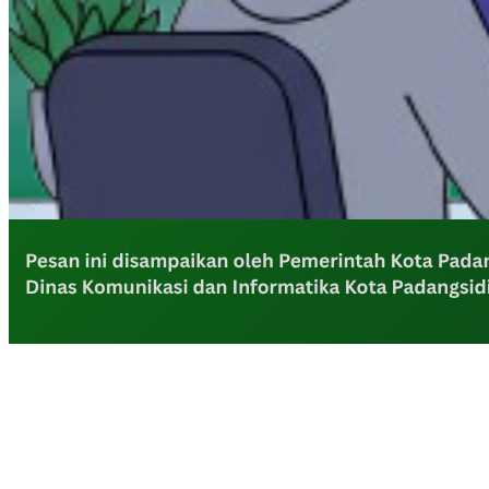
LAMR Kepulauan Meranti Apresiasi Ekspedisi Merah Putih Presisi
Polda Riau yang Bernuansa Melayu
Pengendara Sepeda Motor Tewas Tertabrak Kereta Api, Kasus
Ditangani Polres Tebing Tinggi