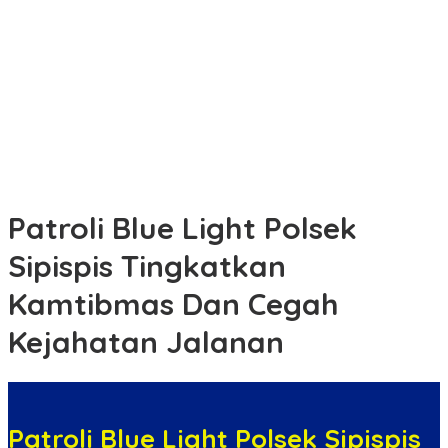
Antisipasi Unjuk Rasa, Sat Samapta Polres Tebing Tinggi
Laksanakan Latihan Dalmas
Ekspedisi Merah Putih Presisi,Polda Riau Tembus Pulau
Rangsang,Hadirkan Negara di Teras NKRI
Anggota DPRD Dyan Desmanengsih Ajak Masyarakat Lebih
Melek Perda Lewat Kuis Interaktif pada Sosialisasi Perda
Koperasi & UMKM
Patroli Blue Light Polsek
Sipispis Tingkatkan
Kamtibmas Dan Cegah
Kejahatan Jalanan
Patroli Blue Light Polsek Sipispis