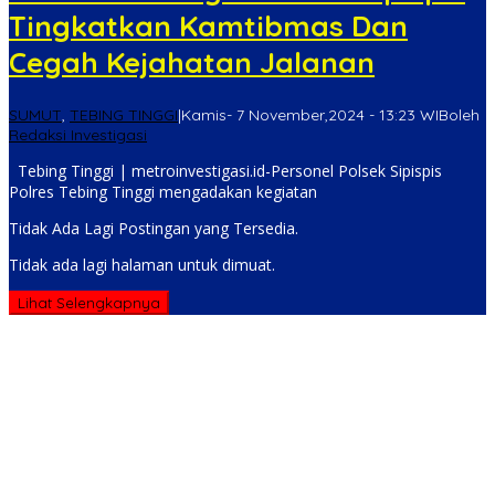
Tingkatkan Kamtibmas Dan
Cegah Kejahatan Jalanan
SUMUT
,
TEBING TINGGI
|
Kamis- 7 November,2024 - 13:23 WIB
oleh
Redaksi Investigasi
Tebing Tinggi | metroinvestigasi.id-Personel Polsek Sipispis
Polres Tebing Tinggi mengadakan kegiatan
Tidak Ada Lagi Postingan yang Tersedia.
Tidak ada lagi halaman untuk dimuat.
Lihat Selengkapnya