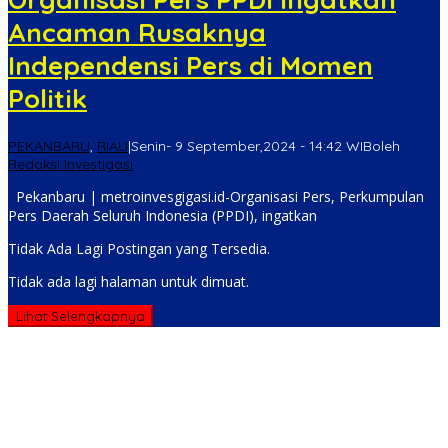
Ancaman Rusaknya
Independensi Pers di Momen
Politik
PEKANBARU
,
RIAU
|
Senin- 9 September,2024 - 14:42 WIB
oleh
Redaksi Investigasi
Pekanbaru | metroinvesgigasi.id-Organisasi Pers, Perkumpulan
Pers Daerah Seluruh Indonesia (PPDI), ingatkan
Tidak Ada Lagi Postingan yang Tersedia.
Tidak ada lagi halaman untuk dimuat.
Lihat Selengkapnya