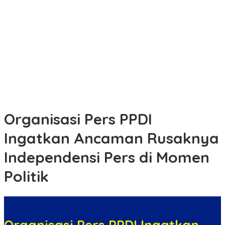
Antisipasi Unjuk Rasa, Sat Samapta Polres Tebing Tinggi
Laksanakan Latihan Dalmas
Ekspedisi Merah Putih Presisi,Polda Riau Tembus Pulau
Rangsang,Hadirkan Negara di Teras NKRI
Anggota DPRD Dyan Desmanengsih Ajak Masyarakat Lebih
Melek Perda Lewat Kuis Interaktif pada Sosialisasi Perda
Koperasi & UMKM
Organisasi Pers PPDI
Ingatkan Ancaman Rusaknya
Independensi Pers di Momen
Politik
Organisasi Pers PPDI Ingatkan