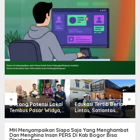
«
»
Dorong Potensi Lokal
Edukasi Tertib Berlalu
Tembus Pasar Widya,
Lintas, Satlantas
Camat Pulau Merbau
Polres Tebing Tinggi
Lakukan Koordinasi
Sampaikan ke
Pengendara Ojol dan
MH Menyampaikan Siapa Saja Yang Menghambat
Dan Menghina Insan PERS Di Kab Bogor Bisa
Sopir Angkutan
DIpidanakan