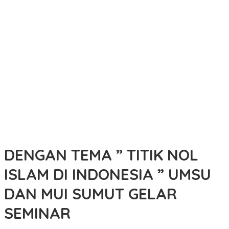
Pria Bawa 1,52 Gram Sabu Ditangkap Sat Resnarkoba Polres
Tebing Tinggi di Bajenis
Polsek Padang Hilir Laksanakan Monitoring di Pos Satkamling
Langsat
Pengondisian Siswa MTs AL-QOMAR Damarwulan Untuk Latihan
Baris-Berbaris Bersama Koramil Kepung
LAMR Kepulauan Meranti Apresiasi Ekspedisi Merah Putih Presisi
Polda Riau yang Bernuansa Melayu
Pengendara Sepeda Motor Tewas Tertabrak Kereta Api, Kasus
Ditangani Polres Tebing Tinggi
DENGAN TEMA ” TITIK NOL
ISLAM DI INDONESIA ” UMSU
DAN MUI SUMUT GELAR
SEMINAR