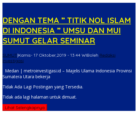
DENGAN TEMA ” TITIK NOL ISLAM
DI INDONESIA ” UMSU DAN MUI
SUMUT GELAR SEMINAR
SUMUT
|
Kamis- 17 Oktober,2019 - 13:44 WIB
oleh
Redaksi
Investigasi
Medan | metroinvestigasi.id – Majelis Ulama Indonesia Provinsi
Sumatera Utara bekerja
Tidak Ada Lagi Postingan yang Tersedia.
Tidak ada lagi halaman untuk dimuat.
Lihat Selengkapnya