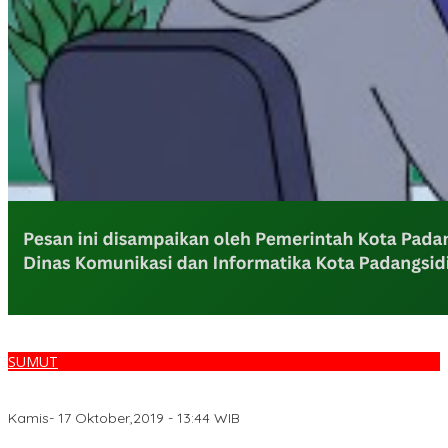
SUMUT
DENGAN TEMA ” TITIK NOL ISLAM DI INDONESIA ” UMSU DAN MUI
SUMUT GELAR SEMINAR
Kamis- 17 Oktober,2019 - 13:44 WIB