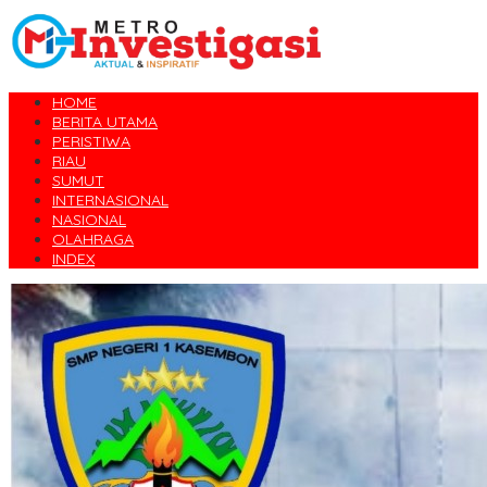
HOME
BERITA UTAMA
PERISTIWA
RIAU
SUMUT
INTERNASIONAL
NASIONAL
OLAHRAGA
INDEX