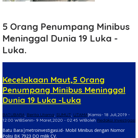
Sambangi Warga Tualang, Polsek Padang Hulu Sampaikan
Pesan Kamtibmas
5 Orang Penumpang Minibus
Meninggal Dunia 19 Luka -
Luka.
Kecelakaan Maut,5 Orang
Penumpang Minibus Meninggal
Dunia 19 Luka -Luka
BATUBARA
,
Berita Utama
,
SUMUT
,
UTAMA
|
Kamis- 18 Juli,2019 -
12:00 WIB
Senin- 9 Maret,2020 - 02:45 WIB
oleh
Redaksi Investigasi
Batu Bara|metroinvestigasi.id- Mobil Minibus dengan Nomor
Polisi BK 7923 DO milik CV.