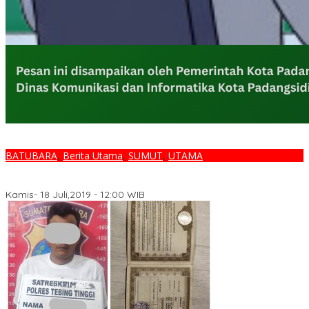
BATUBARA
,
Berita Utama
,
SUMUT
,
UTAMA
Kecelakaan Maut,5 Orang Penumpang Minibus Meninggal Dunia
19 Luka -Luka
Kamis- 18 Juli,2019 - 12:00 WIB