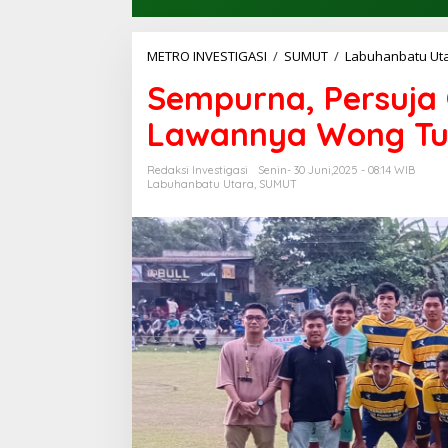
METRO INVESTIGASI
/
SUMUT
/
Labuhanbatu Ut
Sempurna, Persuja 
Lawannya Wong Tuo
Redaksi Investigasi
Senin- 30 Juni,2025 - 08:14 WIB
Labuhanbatu Utara
,
SUMUT