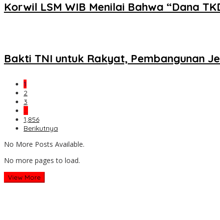
Korwil LSM WIB Menilai Bahwa “Dana TK
Bakti TNI untuk Rakyat, Pembangunan J
1
2
3
…
1,856
Berikutnya
No More Posts Available.
No more pages to load.
View More