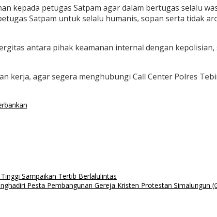
an kepada petugas Satpam agar dalam bertugas selalu wa
petugas Satpam untuk selalu humanis, sopan serta tidak ar
gitas antara pihak keamanan internal dengan kepolisian, s
gan kerja, agar segera menghubungi Call Center Polres Te
erbankan
 Tinggi Sampaikan Tertib Berlalulintas
nghadiri Pesta Pembangunan Gereja Kristen Protestan Simalungun (