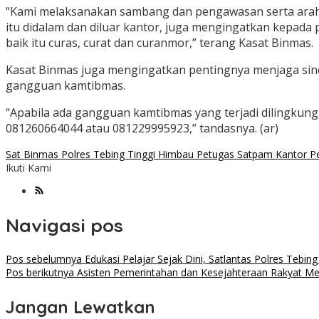
“Kami melaksanakan sambang dan pengawasan serta arah
itu didalam dan diluar kantor, juga mengingatkan kepada 
baik itu curas, curat dan curanmor,” terang Kasat Binmas.
Kasat Binmas juga mengingatkan pentingnya menjaga siner
gangguan kamtibmas.
“Apabila ada gangguan kamtibmas yang terjadi dilingkun
081260664044 atau 081229995923,” tandasnya. (ar)
Sat Binmas Polres Tebing Tinggi Himbau Petugas Satpam Kantor P
Ikuti Kami
Navigasi pos
Pos sebelumnya
Edukasi Pelajar Sejak Dini, Satlantas Polres Tebing
Pos berikutnya
Asisten Pemerintahan dan Kesejahteraan Rakyat Me
Jangan Lewatkan