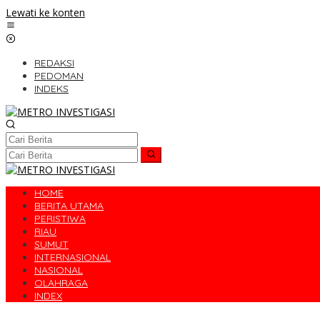
Lewati ke konten
REDAKSI
PEDOMAN
INDEKS
HOME
BERITA UTAMA
PERISTIWA
RIAU
SUMUT
INTERNASIONAL
NASIONAL
OLAHRAGA
INDEX