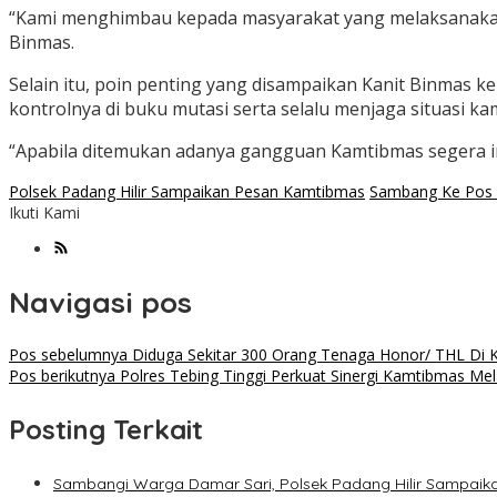
“Kami menghimbau kepada masyarakat yang melaksanakan 
Binmas.
Selain itu, poin penting yang disampaikan Kanit Binmas k
kontrolnya di buku mutasi serta selalu menjaga situasi k
“Apabila ditemukan adanya gangguan Kamtibmas segera in
Polsek Padang Hilir Sampaikan Pesan Kamtibmas
Sambang Ke Pos 
Ikuti Kami
Navigasi pos
Pos sebelumnya
Diduga Sekitar 300 Orang Tenaga Honor/ THL Di Ka
Pos berikutnya
Polres Tebing Tinggi Perkuat Sinergi Kamtibmas M
Posting Terkait
Sambangi Warga Damar Sari, Polsek Padang Hilir Sampai