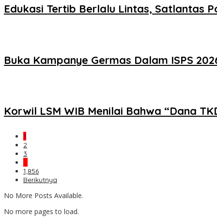
Edukasi Tertib Berlalu Lintas, Satlantas
Buka Kampanye Germas Dalam ISPS 2026, 
Korwil LSM WIB Menilai Bahwa “Dana TK
1
2
3
…
1,856
Berikutnya
No More Posts Available.
No more pages to load.