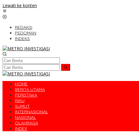
Lewati ke konten
REDAKSI
PEDOMAN
INDEKS
HOME
BERITA UTAMA
PERISTIWA
RIAU
SUMUT
INTERNASIONAL
NASIONAL
OLAHRAGA
INDEX