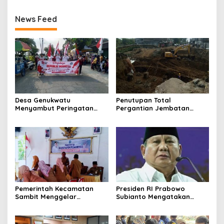
News Feed
Desa Genukwatu
Penutupan Total
Menyambut Peringatan
Pergantian Jembatan
HUT RI ke- 81
Gondang 1 dan Kalibbo 1 di
Jalur Utama Jalan
Nasional Tulungagung–
Trenggalek
Pemerintah Kecamatan
Presiden RI Prabowo
Sambit Menggelar
Subianto Mengatakan
Sosialisasi dan Rapat
Didepan Umum: Wartawan
Koordinasi Persiapan HUT
Jurnalis dan LSM Seperti
RI ke-81 Tahun 2026
Londo Ireng