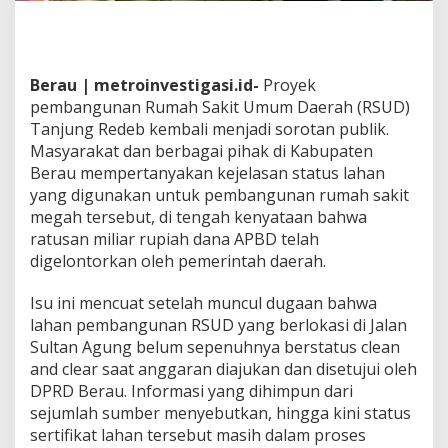
i
k
K
a
Berau | metroinvestigasi.id-
Proyek
s
u
pembangunan Rumah Sakit Umum Daerah (RSUD)
s
Tanjung Redeb kembali menjadi sorotan publik.
P
Masyarakat dan berbagai pihak di Kabupaten
e
Berau mempertanyakan kejelasan status lahan
m
b
yang digunakan untuk pembangunan rumah sakit
a
megah tersebut, di tengah kenyataan bahwa
n
ratusan miliar rupiah dana APBD telah
g
digelontorkan oleh pemerintah daerah.
u
n
a
Isu ini mencuat setelah muncul dugaan bahwa
n
lahan pembangunan RSUD yang berlokasi di Jalan
R
Sultan Agung belum sepenuhnya berstatus clean
S
and clear saat anggaran diajukan dan disetujui oleh
U
DPRD Berau. Informasi yang dihimpun dari
D
B
sejumlah sumber menyebutkan, hingga kini status
e
sertifikat lahan tersebut masih dalam proses
r