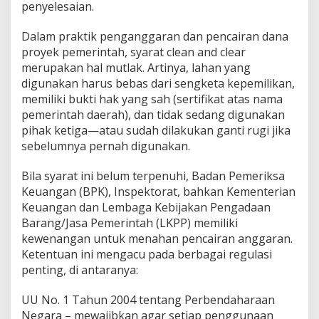
penyelesaian.
a
u
Dalam praktik penganggaran dan pencairan dana
H
i
proyek pemerintah, syarat clean and clear
n
merupakan hal mutlak. Artinya, lahan yang
d
digunakan harus bebas dari sengketa kepemilikan,
a
memiliki bukti hak yang sah (sertifikat atas nama
r
i
pemerintah daerah), dan tidak sedang digunakan
K
pihak ketiga—atau sudah dilakukan ganti rugi jika
a
sebelumnya pernah digunakan.
d
i
Bila syarat ini belum terpenuhi, Badan Pemeriksa
s
P
Keuangan (BPK), Inspektorat, bahkan Kementerian
e
Keuangan dan Lembaga Kebijakan Pengadaan
n
Barang/Jasa Pemerintah (LKPP) memiliki
s
kewenangan untuk menahan pencairan anggaran.
i
Ketentuan ini mengacu pada berbagai regulasi
u
n
penting, di antaranya:
M
a
UU No. 1 Tahun 2004 tentang Perbendaharaan
s
Negara – mewajibkan agar setiap penggunaan
u