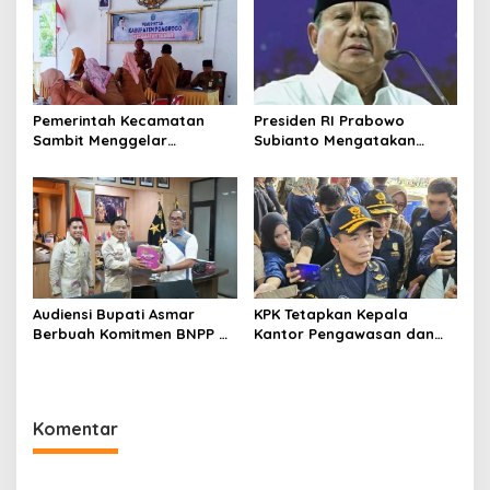
Nasional Tulungagung–
Trenggalek
Pemerintah Kecamatan
Presiden RI Prabowo
Sambit Menggelar
Subianto Mengatakan
Sosialisasi dan Rapat
Didepan Umum: Wartawan
Koordinasi Persiapan HUT
Jurnalis dan LSM Seperti
RI ke-81 Tahun 2026
Londo Ireng
Audiensi Bupati Asmar
KPK Tetapkan Kepala
Berbuah Komitmen BNPP RI
Kantor Pengawasan dan
Kawal Pembangunan
Pelayanan Cukai
Kawasan Perbatasan
Meranti
Komentar