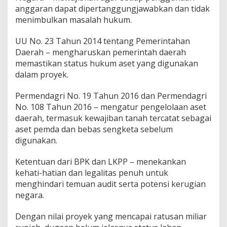
anggaran dapat dipertanggungjawabkan dan tidak
k
P
menimbulkan masalah hukum.
e
n
UU No. 23 Tahun 2014 tentang Pemerintahan
j
Daerah – mengharuskan pemerintah daerah
a
memastikan status hukum aset yang digunakan
r
a
dalam proyek.
!
!
Permendagri No. 19 Tahun 2016 dan Permendagri
No. 108 Tahun 2016 – mengatur pengelolaan aset
daerah, termasuk kewajiban tanah tercatat sebagai
aset pemda dan bebas sengketa sebelum
digunakan.
Ketentuan dari BPK dan LKPP – menekankan
kehati-hatian dan legalitas penuh untuk
menghindari temuan audit serta potensi kerugian
negara.
Dengan nilai proyek yang mencapai ratusan miliar