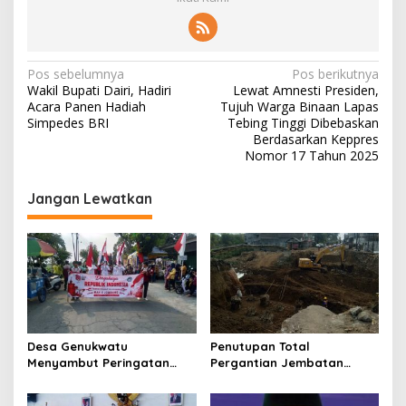
N
Pos sebelumnya
Pos berikutnya
Wakil Bupati Dairi, Hadiri
Lewat Amnesti Presiden,
a
Acara Panen Hadiah
Tujuh Warga Binaan Lapas
v
Simpedes BRI
Tebing Tinggi Dibebaskan
Berdasarkan Keppres
i
Nomor 17 Tahun 2025
g
Jangan Lewatkan
a
s
i
p
o
s
Desa Genukwatu
Penutupan Total
Menyambut Peringatan
Pergantian Jembatan
HUT RI ke- 81
Gondang 1 dan Kalibbo 1 di
Jalur Utama Jalan