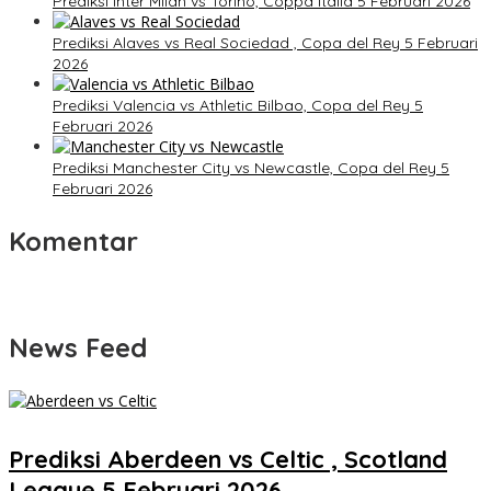
Prediksi Inter Milan vs Torino, Coppa Italia 5 Februari 2026
Prediksi Alaves vs Real Sociedad , Copa del Rey 5 Februari
2026
Prediksi Valencia vs Athletic Bilbao, Copa del Rey 5
Februari 2026
Prediksi Manchester City vs Newcastle, Copa del Rey 5
Februari 2026
Komentar
News Feed
Prediksi Aberdeen vs Celtic , Scotland
League 5 Februari 2026