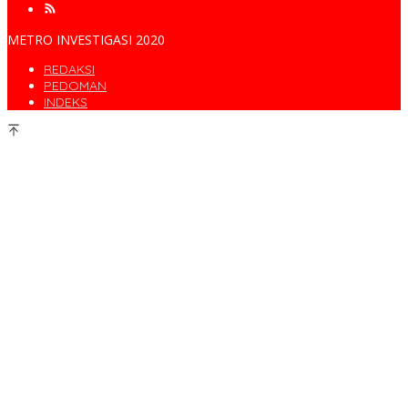
METRO INVESTIGASI 2020
REDAKSI
PEDOMAN
INDEKS