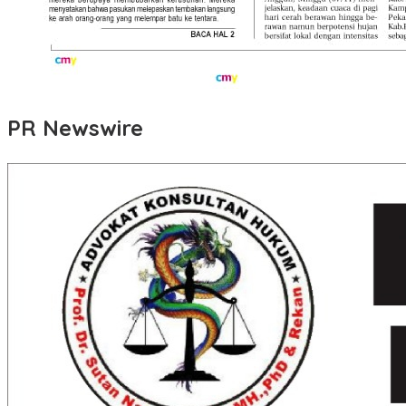
PR Newswire