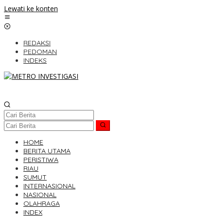
Lewati ke konten
REDAKSI
PEDOMAN
INDEKS
HOME
BERITA UTAMA
PERISTIWA
RIAU
SUMUT
INTERNASIONAL
NASIONAL
OLAHRAGA
INDEX