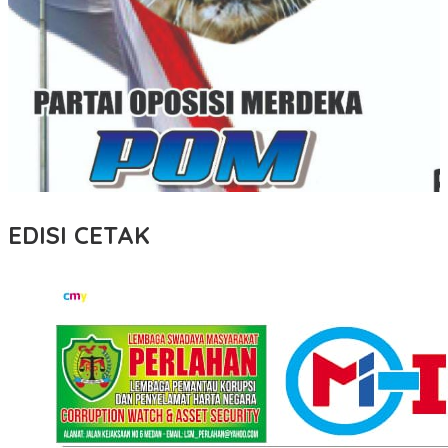
EDISI CETAK