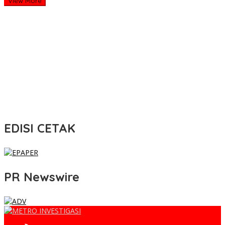
View More
EDISI CETAK
PR Newswire