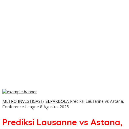
METRO INVESTIGASI
/
SEPAKBOLA
Prediksi Lausanne vs Astana,
Conference League 8 Agustus 2025
Prediksi Lausanne vs Astana,