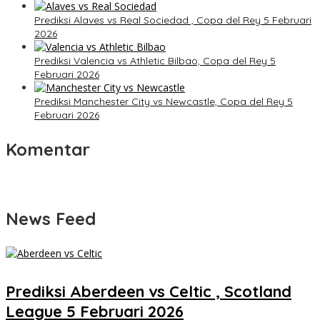
Prediksi Alaves vs Real Sociedad , Copa del Rey 5 Februari
2026
Prediksi Valencia vs Athletic Bilbao, Copa del Rey 5
Februari 2026
Prediksi Manchester City vs Newcastle, Copa del Rey 5
Februari 2026
Komentar
News Feed
Prediksi Aberdeen vs Celtic , Scotland
League 5 Februari 2026