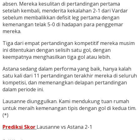
absen. Mereka kesulitan di pertandingan pertama
setelah kembali, menderita kekalahan 2-1 dari Vardar
sebelum membalikkan defisit leg pertama dengan
kemenangan telak 5-0 di hadapan para penggemar
mereka.
Tiga dari empat pertandingan kompetitif mereka musim
ini ditentukan dengan selisih satu gol, dengan
keempatnya menghasilkan tiga gol atau lebih.
Astana sedang dalam performa yang baik, hanya kalah
satu kali dari 11 pertandingan terakhir mereka di seluruh
kompetisi, dan memenangkan delapan pertandingan
dalam periode ini.
Lausanne diunggulkan. Kami mendukung tuan rumah
untuk meraih kemenangan tipis dengan gol di kedua tim.
(*)
Prediksi Skor
Lausanne vs Astana 2-1