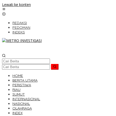
Lewati ke konten
REDAKSI
PEDOMAN
INDEKS
HOME
BERITA UTAMA
PERISTIWA
RIAU
SUMUT
INTERNASIONAL
NASIONAL
OLAHRAGA
INDEX