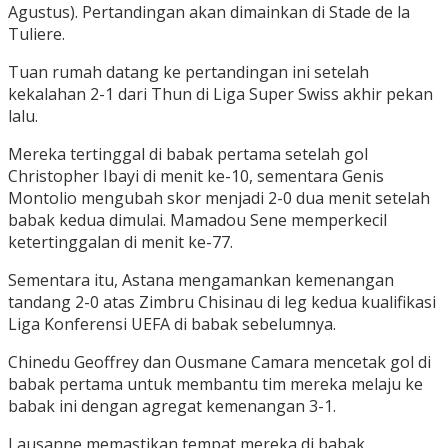
Agustus). Pertandingan akan dimainkan di Stade de la
Tuliere.
Tuan rumah datang ke pertandingan ini setelah
kekalahan 2-1 dari Thun di Liga Super Swiss akhir pekan
lalu.
Mereka tertinggal di babak pertama setelah gol
Christopher Ibayi di menit ke-10, sementara Genis
Montolio mengubah skor menjadi 2-0 dua menit setelah
babak kedua dimulai. Mamadou Sene memperkecil
ketertinggalan di menit ke-77.
Sementara itu, Astana mengamankan kemenangan
tandang 2-0 atas Zimbru Chisinau di leg kedua kualifikasi
Liga Konferensi UEFA di babak sebelumnya.
Chinedu Geoffrey dan Ousmane Camara mencetak gol di
babak pertama untuk membantu tim mereka melaju ke
babak ini dengan agregat kemenangan 3-1.
Lausanne memastikan tempat mereka di babak