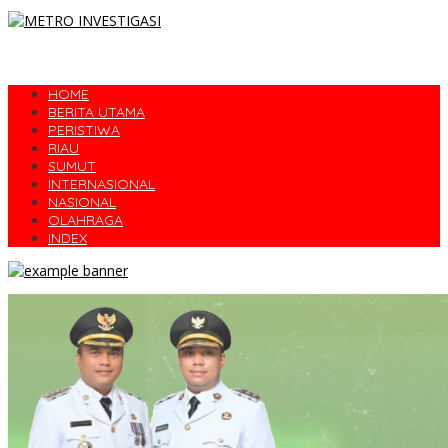
HOME
BERITA UTAMA
PERISTIWA
RIAU
SUMUT
INTERNASIONAL
NASIONAL
OLAHRAGA
INDEX