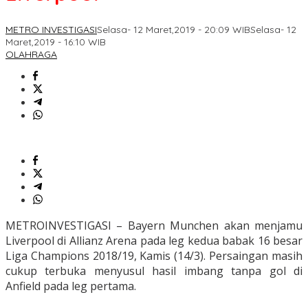
METRO INVESTIGASI
Selasa- 12 Maret,2019 - 20:09 WIB
Selasa- 12
Maret,2019 - 16:10 WIB
OLAHRAGA
METROINVESTIGASI – Bayern Munchen akan menjamu
Liverpool di Allianz Arena pada leg kedua babak 16 besar
Liga Champions 2018/19, Kamis (14/3). Persaingan masih
cukup terbuka menyusul hasil imbang tanpa gol di
Anfield pada leg pertama.