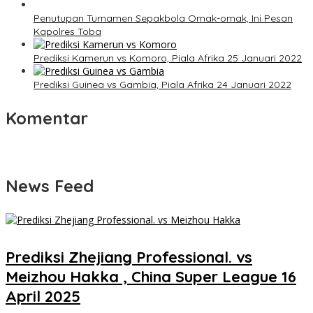
Penutupan Turnamen Sepakbola Omak-omak, Ini Pesan
Kapolres Toba
Prediksi Kamerun vs Komoro, Piala Afrika 25 Januari 2022
Prediksi Guinea vs Gambia, Piala Afrika 24 Januari 2022
Komentar
News Feed
Prediksi Zhejiang Professional. vs
Meizhou Hakka , China Super League 16
April 2025