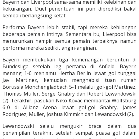
Bayern dan Liverpool sama-sama memiliki kelebihan dan
kekurangan. Duel penentuan ini pun diprediksi bakal
kembali berlangsung ketat.
Performa Bayern lebih stabil, tapi mereka kehilangan
beberapa pemain intinya. Sementara itu, Liverpool bisa
menurunkan hampir semua pemain terbaiknya namun
performa mereka sedikit angin-anginan.
Bayern membukukan tiga kemenangan beruntun di
Bundesliga setelah leg pertama di Anfield. Bayern
menang 1-0 menjamu Hertha Berlin lewat gol tunggal
Javi Martinez, kemudian menghabisi tuan rumah
Borussia Monchengladbach 5-1 melalui gol-gol Martinez,
Thomas Muller, Serge Gnabry dan Robert Lewandowski
(2). Terakhir, pasukan Niko Kovac membantai Wolfsburg
6-0 di Allianz Arena lewat gol-gol Gnabry, James
Rodriguez, Muller, Joshua Kimmich dan Lewandowski (2).
Lewandowski selalu mengukir brace dalam dua
penampilan terakhir, setelah sempat puasa gol dalam