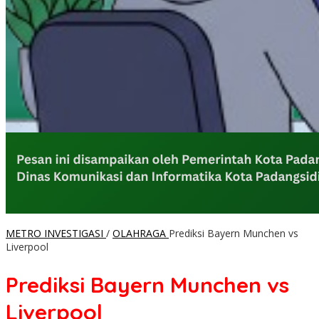
METRO INVESTIGASI
/
OLAHRAGA
Prediksi Bayern Munchen vs
Liverpool
Prediksi Bayern Munchen vs
Liverpool