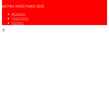
METRO INVESTIGASI 2020
REDAKSI
PEDOMAN
INDEKS