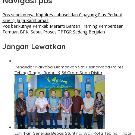
Navigasi pos
Pos sebelumnya
Kapolres Labusel dan Cipayung Plus Perkuat
Sinergi Jaga Kamtibmas
Pos berikutnya
Pemkab Meranti Bantah Framing Pemberitaan
Temuan BPK, Sebut Proses TPTGR Sedang Berjalan
Jangan Lewatkan
Pengedar Narkoba Diamankan Sat Resnarkoba Polres
Tebing Tinggi, Barbut 9,56 Gram Sabu Disita
Lahirkan Generasi Bebas Stunting, Wali Kota Tebing Tinggi