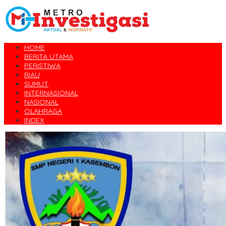
HOME
BERITA UTAMA
PERISTIWA
RIAU
SUMUT
INTERNASIONAL
NASIONAL
OLAHRAGA
INDEX