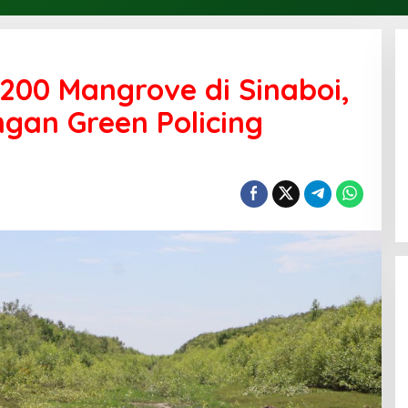
 200 Mangrove di Sinaboi,
gan Green Policing